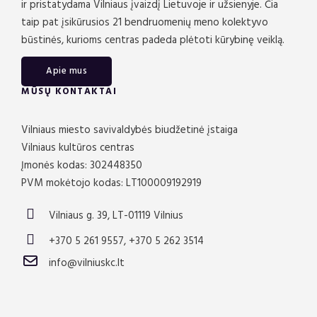
ir pristatydama Vilniaus įvaizdį Lietuvoje ir užsienyje. Čia
taip pat įsikūrusios 21 bendruomenių meno kolektyvo
būstinės, kurioms centras padeda plėtoti kūrybinę veiklą.
Apie mus
MŪSŲ KONTAKTAI
Vilniaus miesto savivaldybės biudžetinė įstaiga
Vilniaus kultūros centras
Įmonės kodas: 302448350
PVM mokėtojo kodas: LT100009192919
Vilniaus g. 39, LT-01119 Vilnius
+370 5 261 9557, +370 5 262 3514
info@vilniuskc.lt