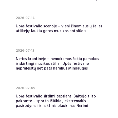
2026-07-14
Upės festivalio scenoje – vieni žinomiausių šalies
atlikėjų: laukia geros muzikos antplūdis
2026-07-13
Neries krantinėje – nemokamos šokių pamokos
ir skirtingi muzikos stiliai: Upės festivalio
nepraleistų net pats Karalius Mindaugas
2026-07-09
Upės festivalio širdimi tapsianti Baltojo tilto
pakrantė – sporto iššūkiai, ekstremalūs
pasirodymai ir naktinis plaukimas Nerimi