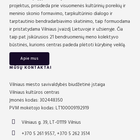
projektus, prisideda prie visuomenės kultūrinių poreikių ir
meninio skonio formavimo, tarpkultūrinio dialogo ir
tarptautinio bendradarbiavimo skatinimo, taip formuodama
ir pristatydama Vilniaus įvaizdį Lietuvoje ir užsienyje. Čia
taip pat įsikūrusios 21 bendruomenių meno kolektyvo
būstinės, kurioms centras padeda plėtoti kūrybinę veiklą.
Apie mus
MŪSŲ KONTAKTAI
Vilniaus miesto savivaldybės biudžetinė įstaiga
Vilniaus kultūros centras
Įmonės kodas: 302448350
PVM mokėtojo kodas: LT100009192919
Vilniaus g. 39, LT-01119 Vilnius
+370 5 261 9557, +370 5 262 3514