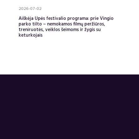
2026-07-02
Aiškėja Upės festivalio programa: prie Vingio
parko tilto – nemokamos filmų peržiūros,
treniruotės, veiklos šeimoms ir žygis su
keturkojais
GDANSKAS VILNIUJE 2026