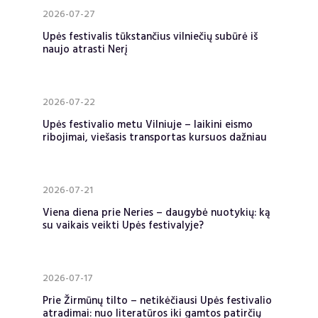
2026-07-27
Upės festivalis tūkstančius vilniečių subūrė iš
naujo atrasti Nerį
2026-07-22
Upės festivalio metu Vilniuje – laikini eismo
ribojimai, viešasis transportas kursuos dažniau
2026-07-21
Viena diena prie Neries – daugybė nuotykių: ką
su vaikais veikti Upės festivalyje?
2026-07-17
Prie Žirmūnų tilto – netikėčiausi Upės festivalio
atradimai: nuo literatūros iki gamtos patirčių