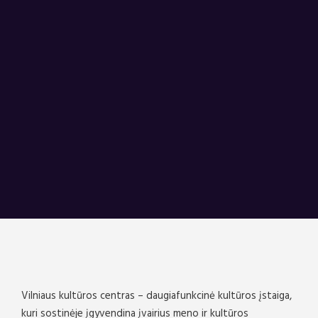
Vilniaus kultūros centras – daugiafunkcinė kultūros įstaiga,
kuri sostinėje įgyvendina įvairius meno ir kultūros