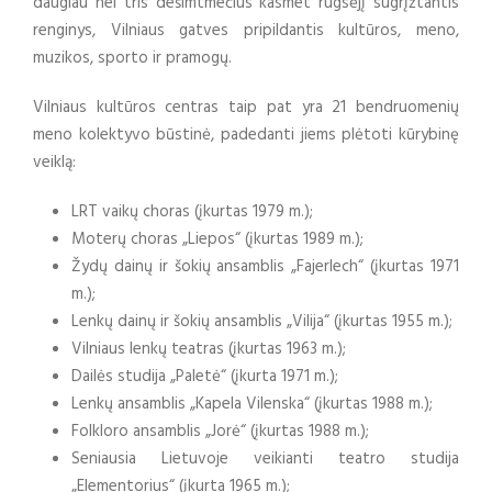
daugiau nei tris dešimtmečius kasmet rugsėjį sugrįžtantis
renginys, Vilniaus gatves pripildantis kultūros, meno,
muzikos, sporto ir pramogų.
Vilniaus kultūros centras taip pat yra 21 bendruomenių
meno kolektyvo būstinė, padedanti jiems plėtoti kūrybinę
veiklą:
LRT vaikų choras (įkurtas 1979 m.);
Moterų choras „Liepos“ (įkurtas 1989 m.);
Žydų dainų ir šokių ansamblis „Fajerlech“ (įkurtas 1971
m.);
Lenkų dainų ir šokių ansamblis „Vilija“ (įkurtas 1955 m.);
Vilniaus lenkų teatras (įkurtas 1963 m.);
Dailės studija „Paletė“ (įkurta 1971 m.);
Lenkų ansamblis „Kapela Vilenska“ (įkurtas 1988 m.);
Folkloro ansamblis „Jorė“ (įkurtas 1988 m.);
Seniausia Lietuvoje veikianti teatro studija
„Elementorius“ (įkurta 1965 m.);