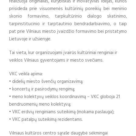
realizuoja originalias, kūrybiškas ir inovatyvias idėjas, kurios
prisideda prie visuomenės kultūrinių poreikių bei meninio
skonio formavimo, tarpkultūrinio dialogo skatinimo,
tarpinstitucinio ir tarptautinio bendradarbiavimo, o taip
pat prie Vilniaus miesto įvaizdžio formavimo bei pristatymo
Lietuvoje ir užsienyje.
Tai vieta, kur organizuojami įvairūs kultūriniai renginiai ir
veiklos Vilniaus gyventojams ir miesto svečiams.
VKC veikla apima:
• didelių miesto švenčių organizavimą;
• koncertų ir pasirodymų rengimą;
• meno kolektyvų veiklos koordinavimą – VKC globoja 21
bendruomenių meno kolektyvą;
• VKC erdvių renginiams suteikimą (mokama paslauga);
• VKC patalpų suteikimą rezidentams.
Vilniaus kultūros centro sąraše daugybė sėkmingai