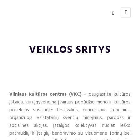
VEIKLOS SRITYS
Vilniaus kultūros centras (VKC)
– daugiasritė kultūros
įstaiga, kuri įgyvendina įvairaus pobūdžio meno ir kultūros
projektus sostinėje: festivalius, koncertinius renginius,
organizuoja valstybinių švenčių minėjimus, parodas ir
socialines akcijas. Įstaigos kolektyvas nuolat ieško
patrauklių ir įtaigių bendravimo su visuomene formų bei