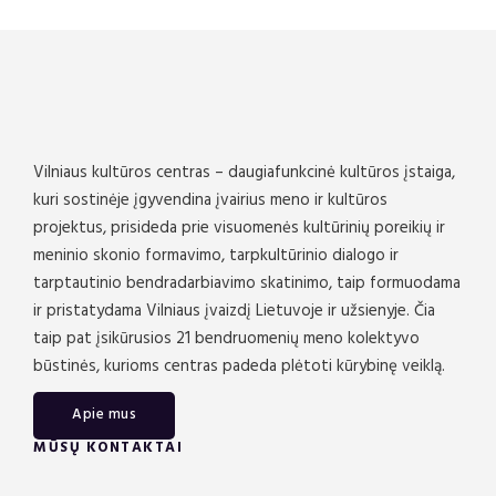
Vilniaus kultūros centras – daugiafunkcinė kultūros įstaiga,
kuri sostinėje įgyvendina įvairius meno ir kultūros
projektus, prisideda prie visuomenės kultūrinių poreikių ir
meninio skonio formavimo, tarpkultūrinio dialogo ir
tarptautinio bendradarbiavimo skatinimo, taip formuodama
ir pristatydama Vilniaus įvaizdį Lietuvoje ir užsienyje. Čia
taip pat įsikūrusios 21 bendruomenių meno kolektyvo
būstinės, kurioms centras padeda plėtoti kūrybinę veiklą.
Apie mus
MŪSŲ KONTAKTAI