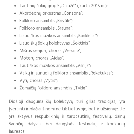
Tautinių šokių grupė „Dalužė“ (įkurta 2015 m.);
Akordeonų orkestras „Consona“;
Folkloro ansamblis „Krivūlė“;
Folkloro ansamblis „Srauna“;
Liaudiškos muzikos ansamblis „Kankleliai“;
Liaudiškų šokių kolektyvas „Šoktinis“;
Mišrus senjorų choras „Versmė“;
Moterų choras „Aidas“;
Tautiškos muzikos ansamblis „Vilnija“;
Vaikų ir jaunuolių folkloro ansamblis „Reketukas“;
Vyrų choras „Vytis“;
Žemaičių folkloro ansamblis „Tyklė“.
Didžioji dauguma šių kolektyvų turi gilias tradicijas, yra
įvertinti ir plačiai žinomi ne tik Lietuvoje, bet ir užsienyje. Jie
yra aktyvūs respublikinių ir tarptautinių festivalių, dainų
švenčių dalyviai bei daugybės festivalių ir konkursų
laureatai.