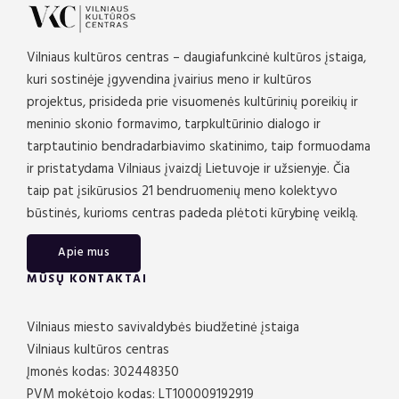
Vilniaus kultūros centras – daugiafunkcinė kultūros įstaiga,
kuri sostinėje įgyvendina įvairius meno ir kultūros
projektus, prisideda prie visuomenės kultūrinių poreikių ir
meninio skonio formavimo, tarpkultūrinio dialogo ir
tarptautinio bendradarbiavimo skatinimo, taip formuodama
ir pristatydama Vilniaus įvaizdį Lietuvoje ir užsienyje. Čia
taip pat įsikūrusios 21 bendruomenių meno kolektyvo
būstinės, kurioms centras padeda plėtoti kūrybinę veiklą.
Apie mus
MŪSŲ KONTAKTAI
Vilniaus miesto savivaldybės biudžetinė įstaiga
Vilniaus kultūros centras
Įmonės kodas: 302448350
PVM mokėtojo kodas: LT100009192919