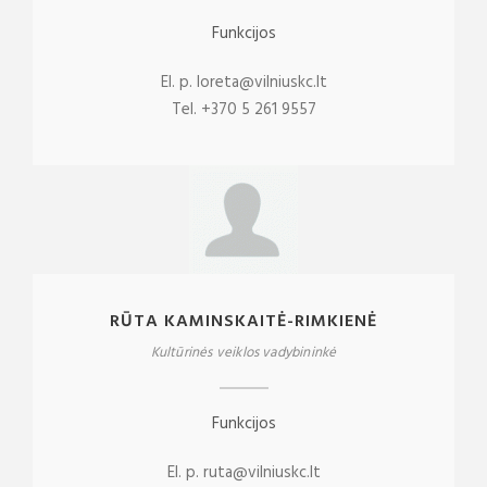
Funkcijos
El. p. loreta@vilniuskc.lt
Tel. +370 5 261 9557
RŪTA KAMINSKAITĖ-RIMKIENĖ
Kultūrinės veiklos vadybininkė
Funkcijos
El. p. ruta@vilniuskc.lt