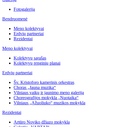
Fotogalerija
Bendruomenė
Meno kolektyvai
Erdvių partneriai
Rezidentai
Meno kolektyvai
Kolektyvų sąrašas
Kolektyvų renginių planai
Erdvių partneriai
Šv. Kristoforo kamerinis orkestras
Choras „Jauna muzika“
Vilniaus vaikų ir jaunimo meno galerija
Choreografijos mokykla „Nuotaika“
Vilniaus „Ąžuoliuko“ muzikos mokykla
Rezidentai
Artūro Noviko džiazo mokykla