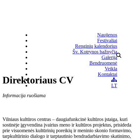
Naujienos
Festivaliai
Renginių kalendorius
Šv. Kotrynos bažnyčia
Galerija
Bendruomenė
Veikla
Kontaktai
Direktoriaus CV
LT
Informacija ruošiama
Vilniaus kultūros centras – daugiafunkcinė kultūros įstaiga, kuri
sostinėje įgyvendina įvairius meno ir kultūros projektus, prisideda
prie visuomenės kultūrinių poreikių ir meninio skonio formavimo,
tarpkultūrinio dialogo ir tarptautinio bendradarbiavimo skatinimo,