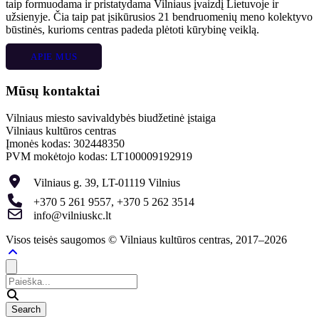
taip formuodama ir pristatydama Vilniaus įvaizdį Lietuvoje ir
užsienyje. Čia taip pat įsikūrusios 21 bendruomenių meno kolektyvo
būstinės, kurioms centras padeda plėtoti kūrybinę veiklą.
APIE MUS
Mūsų kontaktai
Vilniaus miesto savivaldybės biudžetinė įstaiga
Vilniaus kultūros centras
Įmonės kodas: 302448350
PVM mokėtojo kodas: LT100009192919
Vilniaus g. 39, LT-01119 Vilnius
+370 5 261 9557, +370 5 262 3514
info@vilniuskc.lt
Visos teisės saugomos © Vilniaus kultūros centras, 2017–2026