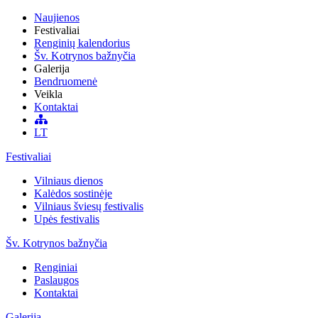
Naujienos
Festivaliai
Renginių kalendorius
Šv. Kotrynos bažnyčia
Galerija
Bendruomenė
Veikla
Kontaktai
LT
Festivaliai
Vilniaus dienos
Kalėdos sostinėje
Vilniaus šviesų festivalis
Upės festivalis
Šv. Kotrynos bažnyčia
Renginiai
Paslaugos
Kontaktai
Galerija