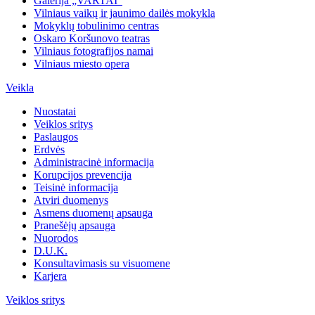
Galerija „VARTAI“
Vilniaus vaikų ir jaunimo dailės mokykla
Mokyklų tobulinimo centras
Oskaro Koršunovo teatras
Vilniaus fotografijos namai
Vilniaus miesto opera
Veikla
Nuostatai
Veiklos sritys
Paslaugos
Erdvės
Administracinė informacija
Korupcijos prevencija
Teisinė informacija
Atviri duomenys
Asmens duomenų apsauga
Pranešėjų apsauga
Nuorodos
D.U.K.
Konsultavimasis su visuomene
Karjera
Veiklos sritys