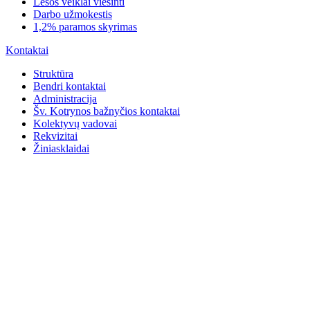
Lėšos veiklai viešinti
Darbo užmokestis
1,2% paramos skyrimas
Kontaktai
Struktūra
Bendri kontaktai
Administracija
Šv. Kotrynos bažnyčios kontaktai
Kolektyvų vadovai
Rekvizitai
Žiniasklaidai