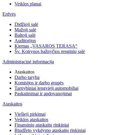
Veiklos planai
Erdvės
Didžioji salė
Mažoji salė
Baltoji salė
Auditorijos
Kiemas „VASAROS TERASA“
Šv. Kotrynos bažnyčios renginių salė
Administracinė informacija
Ataskaitos
Darbo taryba
Komisijos ir darbo grupės
Tarnybiniai lengvieji automobiliai
Paskatinimai ir apdovanojimai
Ataskaitos
Viešieji pirkimai
Veiklos ataskaitos
Finansinių ataskaitų rinkiniai
Biudžeto vykdymo ataskaitų rinkiniai