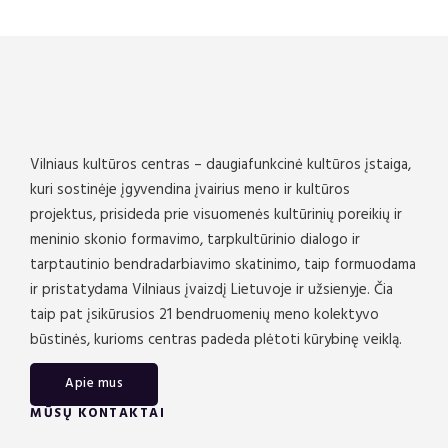
Vilniaus kultūros centras – daugiafunkcinė kultūros įstaiga,
kuri sostinėje įgyvendina įvairius meno ir kultūros
projektus, prisideda prie visuomenės kultūrinių poreikių ir
meninio skonio formavimo, tarpkultūrinio dialogo ir
tarptautinio bendradarbiavimo skatinimo, taip formuodama
ir pristatydama Vilniaus įvaizdį Lietuvoje ir užsienyje. Čia
taip pat įsikūrusios 21 bendruomenių meno kolektyvo
būstinės, kurioms centras padeda plėtoti kūrybinę veiklą.
Apie mus
MŪSŲ KONTAKTAI