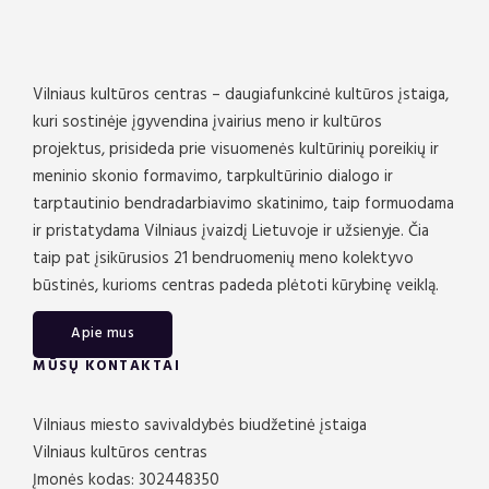
DISNĖJAUS PRINCESĖS
„Frozen“ ir kitų mylimų animacinių filmų dainos
Legendinio ir turbūt vieno garsiausių animacijos kūrėjų Volto
Vilniaus kultūros centras – daugiafunkcinė kultūros įstaiga,
Disnėjaus dėka ištisos kartos džiaugiasi ne tik įkvepiančiais
kuri sostinėje įgyvendina įvairius meno ir kultūros
filmais, bet ir jų personažais. Ir visai nesvarbu, kiek žiūrovui
projektus, prisideda prie visuomenės kultūrinių poreikių ir
metų ar kokia jo lytis – Disnėjaus princeses žino visas
pasaulis! Nuo rudaakės Belos iš „Gražuolės ir pabaisos“ iki
meninio skonio formavimo, tarpkultūrinio dialogo ir
vandenynų gelmių undinėlės Arielės – visos jos šiek tiek
tarptautinio bendradarbiavimo skatinimo, taip formuodama
magiškos, nepaprastai gražios ir… genialiai dainingos!
ir pristatydama Vilniaus įvaizdį Lietuvoje ir užsienyje. Čia
Disnėjaus princesių dainos – tai tarsi atskiras žanras,
taip pat įsikūrusios 21 bendruomenių meno kolektyvo
nepaliekantis abejingų nei pačių mažiausių, nei gerokai
būstinės, kurioms centras padeda plėtoti kūrybinę veiklą.
ūgtelėjusių klausytojų. Net kai filmas baigiasi, ryškiausia jo
melodija neapleidžia dar ilgai, darsyk nukeldama į stebuklingą
Apie mus
pasaką ir leisdama muzikaliai pasivaikščioti po jos istoriją.
MŪSŲ KONTAKTAI
Ryškiausių Disnėjaus filmų vedle trumpam taps ir žavioji
Evelina Sašenko, kviesdama pasiklausyti puikiai visiems
Vilniaus miesto savivaldybės biudžetinė įstaiga
pažįstamų dainų. Neretai auksinio balso savininke pristatoma
Vilniaus kultūros centras
atlikėja koncerte atliks populiariausius „Ledo šalies“,
„Princesės ir varliaus“, „Coco“, „Liūto karaliaus“, „Vajanos“,
Įmonės kodas: 302448350