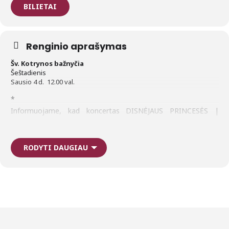
BILIETAI
Renginio aprašymas
Šv. Kotrynos bažnyčia
Šeštadienis
Sausio 4 d. 12.00 val.
*
Informuojame, kad koncertas DISNĖJAUS PRINCESĖS |
„Frozen“ ir kitų mylimų animacinių filmų dainos gruodžio 2 d.
Šv. Kotrynos bažnyčioje yra perkeltas į 2025 m. sausio 4 d.
12.00 val.
RODYTI DAUGIAU
Įsigyti bilietai galios, jų keisti nereikia.
Jeigu netinka nauja renginio data, bilietus galite grąžinti
pateikdami informaciją čia: https://www.bilietai.lt/lit/ticket-
refund-application
Bilietų grąžinimo terminas iki gruodžio 16 d. imtinai.
Atsiprašome už nepatogumus.
————————————