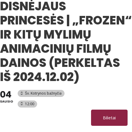
DISNĖJAUS
PRINCESĖS | „FROZEN“
IR KITŲ MYLIMŲ
ANIMACINIŲ FILMŲ
DAINOS (PERKELTAS
IŠ 2024.12.02)
04
Šv. Kotrynos bažnyčia
SAUSIO
12:00
Bilietai