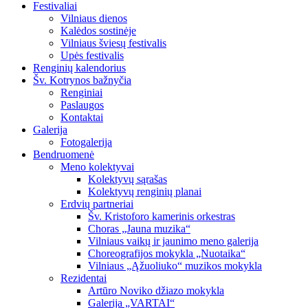
Festivaliai
Vilniaus dienos
Kalėdos sostinėje
Vilniaus šviesų festivalis
Upės festivalis
Renginių kalendorius
Šv. Kotrynos bažnyčia
Renginiai
Paslaugos
Kontaktai
Galerija
Fotogalerija
Bendruomenė
Meno kolektyvai
Kolektyvų sąrašas
Kolektyvų renginių planai
Erdvių partneriai
Šv. Kristoforo kamerinis orkestras
Choras „Jauna muzika“
Vilniaus vaikų ir jaunimo meno galerija
Choreografijos mokykla „Nuotaika“
Vilniaus „Ąžuoliuko“ muzikos mokykla
Rezidentai
Artūro Noviko džiazo mokykla
Galerija „VARTAI“