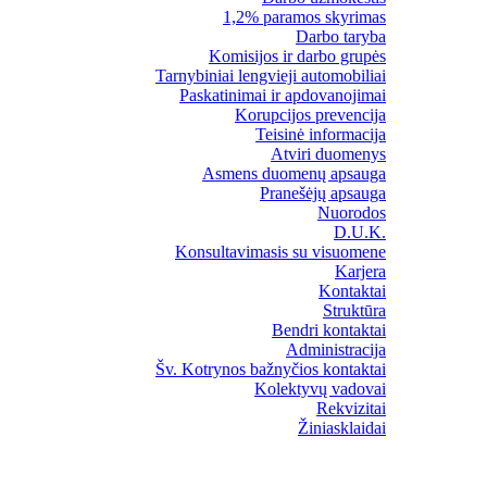
1,2% paramos skyrimas
Darbo taryba
Komisijos ir darbo grupės
Tarnybiniai lengvieji automobiliai
Paskatinimai ir apdovanojimai
Korupcijos prevencija
Teisinė informacija
Atviri duomenys
Asmens duomenų apsauga
Pranešėjų apsauga
Nuorodos
D.U.K.
Konsultavimasis su visuomene
Karjera
Kontaktai
Struktūra
Bendri kontaktai
Administracija
Šv. Kotrynos bažnyčios kontaktai
Kolektyvų vadovai
Rekvizitai
Žiniasklaidai