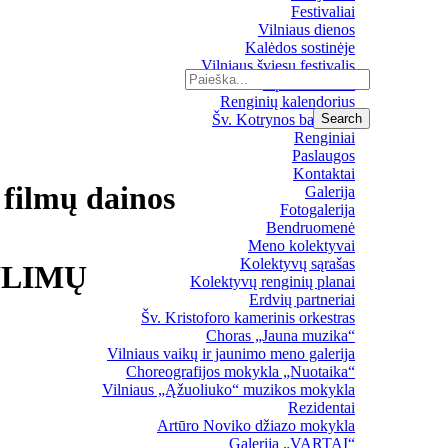
Festivaliai
Vilniaus dienos
Kalėdos sostinėje
Vilniaus šviesų festivalis
Upės festivalis
Renginių kalendorius
Šv. Kotrynos bažnyčia
Renginiai
Paslaugos
Kontaktai
filmų dainos
Galerija
Fotogalerija
Bendruomenė
Meno kolektyvai
Kolektyvų sąrašas
YLIMŲ
Kolektyvų renginių planai
Erdvių partneriai
Šv. Kristoforo kamerinis orkestras
Choras „Jauna muzika“
Vilniaus vaikų ir jaunimo meno galerija
Choreografijos mokykla „Nuotaika“
Vilniaus „Ąžuoliuko“ muzikos mokykla
Rezidentai
Artūro Noviko džiazo mokykla
Galerija „VARTAI“