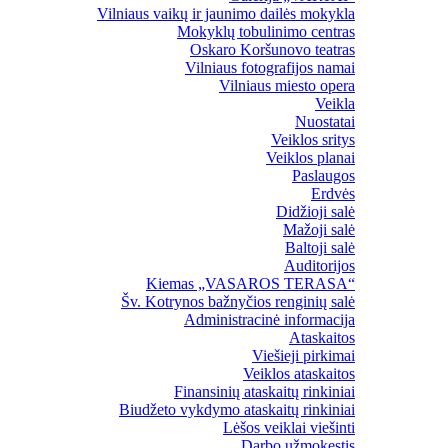
Vilniaus vaikų ir jaunimo dailės mokykla
Mokyklų tobulinimo centras
Oskaro Koršunovo teatras
Vilniaus fotografijos namai
Vilniaus miesto opera
Veikla
Nuostatai
Veiklos sritys
Veiklos planai
Paslaugos
Erdvės
Didžioji salė
Mažoji salė
Baltoji salė
Auditorijos
Kiemas „VASAROS TERASA“
Šv. Kotrynos bažnyčios renginių salė
Administracinė informacija
Ataskaitos
Viešieji pirkimai
Veiklos ataskaitos
Finansinių ataskaitų rinkiniai
Biudžeto vykdymo ataskaitų rinkiniai
Lėšos veiklai viešinti
Darbo užmokestis