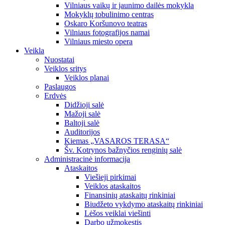
Vilniaus vaikų ir jaunimo dailės mokykla
Mokyklų tobulinimo centras
Oskaro Koršunovo teatras
Vilniaus fotografijos namai
Vilniaus miesto opera
Veikla
Nuostatai
Veiklos sritys
Veiklos planai
Paslaugos
Erdvės
Didžioji salė
Mažoji salė
Baltoji salė
Auditorijos
Kiemas „VASAROS TERASA“
Šv. Kotrynos bažnyčios renginių salė
Administracinė informacija
Ataskaitos
Viešieji pirkimai
Veiklos ataskaitos
Finansinių ataskaitų rinkiniai
Biudžeto vykdymo ataskaitų rinkiniai
Lėšos veiklai viešinti
Darbo užmokestis