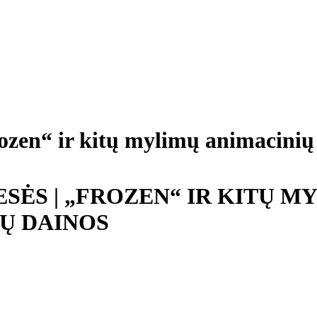
n“ ir kitų mylimų animacinių 
SĖS | „FROZEN“ IR KITŲ M
Ų DAINOS