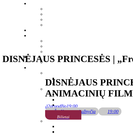
DISNĖJAUS PRINCESĖS | „Froze
DISNĖJAUS PRINCE
ANIMACINIŲ FILM
02
gruodžio
19:00
Šv. Kotrynos bažnyčia
19:00
Bilietai