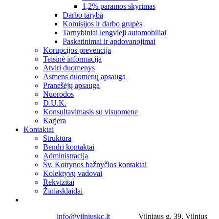
1,2% paramos skyrimas
Darbo taryba
Komisijos ir darbo grupės
Tarnybiniai lengvieji automobiliai
Paskatinimai ir apdovanojimai
Korupcijos prevencija
Teisinė informacija
Atviri duomenys
Asmens duomenų apsauga
Pranešėjų apsauga
Nuorodos
D.U.K.
Konsultavimasis su visuomene
Karjera
Kontaktai
Struktūra
Bendri kontaktai
Administracija
Šv. Kotrynos bažnyčios kontaktai
Kolektyvų vadovai
Rekvizitai
Žiniasklaidai
info@vilniuskc.lt
Vilniaus g. 39, Vilnius