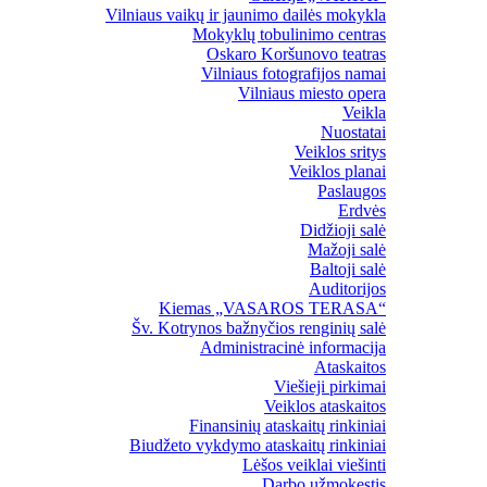
Vilniaus vaikų ir jaunimo dailės mokykla
Mokyklų tobulinimo centras
Oskaro Koršunovo teatras
Vilniaus fotografijos namai
Vilniaus miesto opera
Veikla
Nuostatai
Veiklos sritys
Veiklos planai
Paslaugos
Erdvės
Didžioji salė
Mažoji salė
Baltoji salė
Auditorijos
Kiemas „VASAROS TERASA“
Šv. Kotrynos bažnyčios renginių salė
Administracinė informacija
Ataskaitos
Viešieji pirkimai
Veiklos ataskaitos
Finansinių ataskaitų rinkiniai
Biudžeto vykdymo ataskaitų rinkiniai
Lėšos veiklai viešinti
Darbo užmokestis