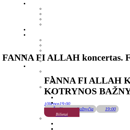
FANNA FI ALLAH koncertas. Fes
FANNA FI ALLAH 
KOTRYNOS BAŽNY
10
liepos
19:00
Šv. Kotrynos bažnyčia
19:00
Bilietai