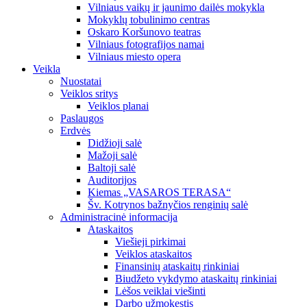
Vilniaus vaikų ir jaunimo dailės mokykla
Mokyklų tobulinimo centras
Oskaro Koršunovo teatras
Vilniaus fotografijos namai
Vilniaus miesto opera
Veikla
Nuostatai
Veiklos sritys
Veiklos planai
Paslaugos
Erdvės
Didžioji salė
Mažoji salė
Baltoji salė
Auditorijos
Kiemas „VASAROS TERASA“
Šv. Kotrynos bažnyčios renginių salė
Administracinė informacija
Ataskaitos
Viešieji pirkimai
Veiklos ataskaitos
Finansinių ataskaitų rinkiniai
Biudžeto vykdymo ataskaitų rinkiniai
Lėšos veiklai viešinti
Darbo užmokestis