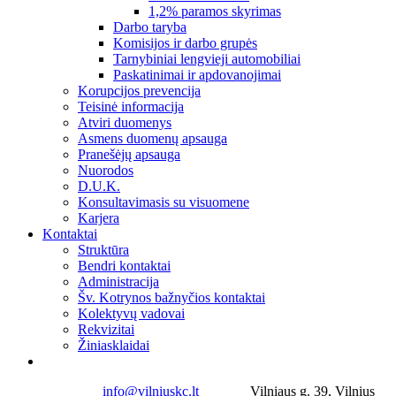
1,2% paramos skyrimas
Darbo taryba
Komisijos ir darbo grupės
Tarnybiniai lengvieji automobiliai
Paskatinimai ir apdovanojimai
Korupcijos prevencija
Teisinė informacija
Atviri duomenys
Asmens duomenų apsauga
Pranešėjų apsauga
Nuorodos
D.U.K.
Konsultavimasis su visuomene
Karjera
Kontaktai
Struktūra
Bendri kontaktai
Administracija
Šv. Kotrynos bažnyčios kontaktai
Kolektyvų vadovai
Rekvizitai
Žiniasklaidai
info@vilniuskc.lt
Vilniaus g. 39, Vilnius