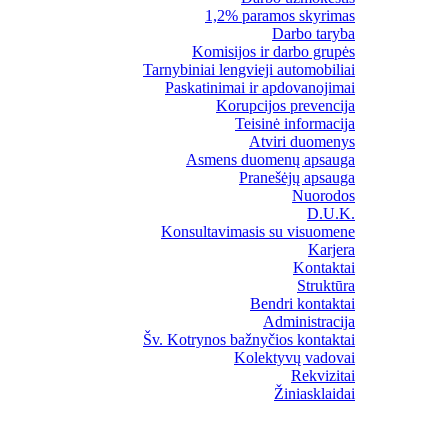
1,2% paramos skyrimas
Darbo taryba
Komisijos ir darbo grupės
Tarnybiniai lengvieji automobiliai
Paskatinimai ir apdovanojimai
Korupcijos prevencija
Teisinė informacija
Atviri duomenys
Asmens duomenų apsauga
Pranešėjų apsauga
Nuorodos
D.U.K.
Konsultavimasis su visuomene
Karjera
Kontaktai
Struktūra
Bendri kontaktai
Administracija
Šv. Kotrynos bažnyčios kontaktai
Kolektyvų vadovai
Rekvizitai
Žiniasklaidai