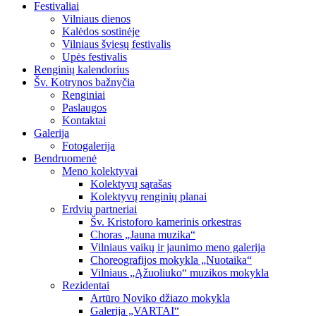
Festivaliai
Vilniaus dienos
Kalėdos sostinėje
Vilniaus šviesų festivalis
Upės festivalis
Renginių kalendorius
Šv. Kotrynos bažnyčia
Renginiai
Paslaugos
Kontaktai
Galerija
Fotogalerija
Bendruomenė
Meno kolektyvai
Kolektyvų sąrašas
Kolektyvų renginių planai
Erdvių partneriai
Šv. Kristoforo kamerinis orkestras
Choras „Jauna muzika“
Vilniaus vaikų ir jaunimo meno galerija
Choreografijos mokykla „Nuotaika“
Vilniaus „Ąžuoliuko“ muzikos mokykla
Rezidentai
Artūro Noviko džiazo mokykla
Galerija „VARTAI“