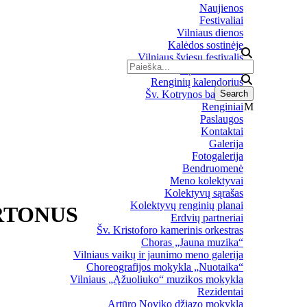
Naujienos
Festivaliai
Vilniaus dienos
Kalėdos sostinėje
Vilniaus šviesų festivalis
Upės festivalis
Renginių kalendorius
Šv. Kotrynos bažnyčia
Renginiai
Paslaugos
Kontaktai
Galerija
Fotogalerija
Bendruomenė
Meno kolektyvai
Kolektyvų sąrašas
Kolektyvų renginių planai
ERTONUS
Erdvių partneriai
Šv. Kristoforo kamerinis orkestras
Choras „Jauna muzika“
Vilniaus vaikų ir jaunimo meno galerija
Choreografijos mokykla „Nuotaika“
Vilniaus „Ąžuoliuko“ muzikos mokykla
Rezidentai
Artūro Noviko džiazo mokykla