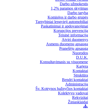
Darbo užmokestis
1,2% paramos skyrimas
Darbo taryba
Komisijos ir darbo grupės
Tarnybiniai lengvieji automobiliai
Paskatinimai ir apdovanojimai
Korupcijos prevencija
Teisinė informacija
Atviri duomenys
Asmens duomenų apsauga
Pranešėjų apsauga
Nuorodos
D.U.K.
Konsultavimasis su visuomene
Karjera
Kontaktai
Struktūra
Bendri kontaktai
Administracija
Šv. Kotrynos bažnyčios kontaktai
Kolektyvų vadovai
Rekvizitai
Žiniasklaidai