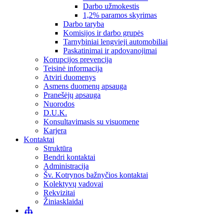
Darbo užmokestis
1,2% paramos skyrimas
Darbo taryba
Komisijos ir darbo grupės
Tarnybiniai lengvieji automobiliai
Paskatinimai ir apdovanojimai
Korupcijos prevencija
Teisinė informacija
Atviri duomenys
Asmens duomenų apsauga
Pranešėjų apsauga
Nuorodos
D.U.K.
Konsultavimasis su visuomene
Karjera
Kontaktai
Struktūra
Bendri kontaktai
Administracija
Šv. Kotrynos bažnyčios kontaktai
Kolektyvų vadovai
Rekvizitai
Žiniasklaidai