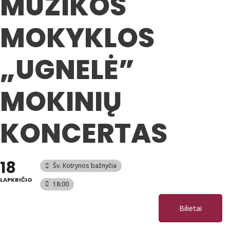
MUZIKOS
MOKYKLOS
„UGNELĖ”
MOKINIŲ
KONCERTAS
18
Šv. Kotrynos bažnyčia
LAPKRIČIO
18:00
Bilietai