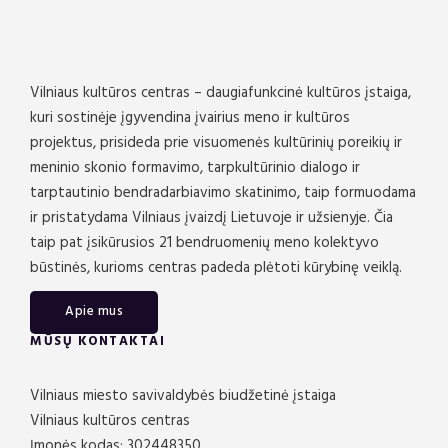
Jaunučių choras (vadovė Greta Petkevičė)
Pagrindinis choras (vadovė Valerija Skapienė, chormeisteriai
Denis Vysokovych ir Lukas Pastarnokas)
Koncertmeisteris Dovydas Baltrimavičius
Vilniaus kultūros centras – daugiafunkcinė kultūros įstaiga,
Solistai
kuri sostinėje įgyvendina įvairius meno ir kultūros
Bilietai:
https://kakava.lt/renginys/labas-scena-
projektus, prisideda prie visuomenės kultūrinių poreikių ir
muzikos-mokyklos-ugnele-mokiniu-
meninio skonio formavimo, tarpkultūrinio dialogo ir
koncertas/9150/17566
tarptautinio bendradarbiavimo skatinimo, taip formuodama
ir pristatydama Vilniaus įvaizdį Lietuvoje ir užsienyje. Čia
taip pat įsikūrusios 21 bendruomenių meno kolektyvo
būstinės, kurioms centras padeda plėtoti kūrybinę veiklą.
Apie mus
MŪSŲ KONTAKTAI
Vilniaus miesto savivaldybės biudžetinė įstaiga
Vilniaus kultūros centras
Įmonės kodas: 302448350