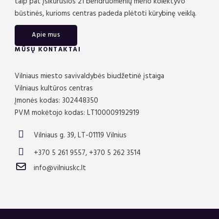
taip pat įsikūrusios 21 bendruomenių meno kolektyvo
būstinės, kurioms centras padeda plėtoti kūrybinę veiklą.
Apie mus
MŪSŲ KONTAKTAI
Vilniaus miesto savivaldybės biudžetinė įstaiga
Vilniaus kultūros centras
Įmonės kodas: 302448350
PVM mokėtojo kodas: LT100009192919
Vilniaus g. 39, LT-01119 Vilnius
+370 5 261 9557, +370 5 262 3514
info@vilniuskc.lt