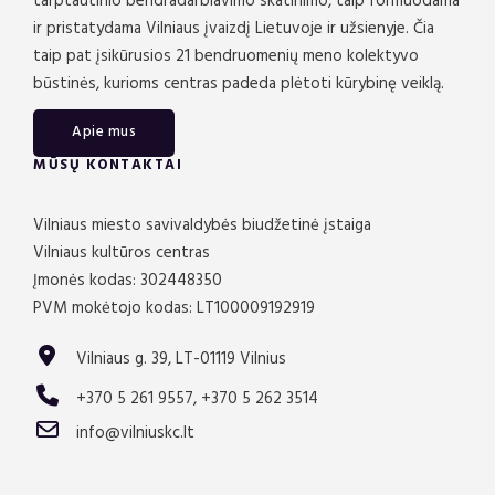
tarptautinio bendradarbiavimo skatinimo, taip formuodama
ir pristatydama Vilniaus įvaizdį Lietuvoje ir užsienyje. Čia
taip pat įsikūrusios 21 bendruomenių meno kolektyvo
būstinės, kurioms centras padeda plėtoti kūrybinę veiklą.
Apie mus
MŪSŲ KONTAKTAI
Vilniaus miesto savivaldybės biudžetinė įstaiga
Vilniaus kultūros centras
Įmonės kodas: 302448350
PVM mokėtojo kodas: LT100009192919
Vilniaus g. 39, LT-01119 Vilnius
+370 5 261 9557, +370 5 262 3514
info@vilniuskc.lt