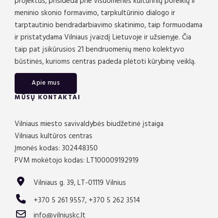
projektus, prisideda prie visuomenės kultūrinių poreikių ir
meninio skonio formavimo, tarpkultūrinio dialogo ir
tarptautinio bendradarbiavimo skatinimo, taip formuodama
ir pristatydama Vilniaus įvaizdį Lietuvoje ir užsienyje. Čia
taip pat įsikūrusios 21 bendruomenių meno kolektyvo
būstinės, kurioms centras padeda plėtoti kūrybinę veiklą.
Apie mus
MŪSŲ KONTAKTAI
Vilniaus miesto savivaldybės biudžetinė įstaiga
Vilniaus kultūros centras
Įmonės kodas: 302448350
PVM mokėtojo kodas: LT100009192919
Vilniaus g. 39, LT-01119 Vilnius
+370 5 261 9557, +370 5 262 3514
info@vilniuskc.lt