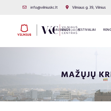
info@vilniuskc.lt
Vilniaus g. 39, Vilnius
NAUJIENOS
FESTIVALIAI
RENG
MAŽŲJŲ KRI