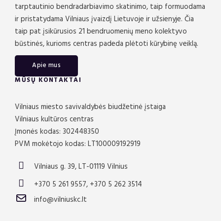
tarptautinio bendradarbiavimo skatinimo, taip formuodama
ir pristatydama Vilniaus įvaizdį Lietuvoje ir užsienyje. Čia
taip pat įsikūrusios 21 bendruomenių meno kolektyvo
būstinės, kurioms centras padeda plėtoti kūrybinę veiklą.
Apie mus
MŪSŲ KONTAKTAI
Vilniaus miesto savivaldybės biudžetinė įstaiga
Vilniaus kultūros centras
Įmonės kodas: 302448350
PVM mokėtojo kodas: LT100009192919
Vilniaus g. 39, LT-01119 Vilnius
+370 5 261 9557, +370 5 262 3514
info@vilniuskc.lt