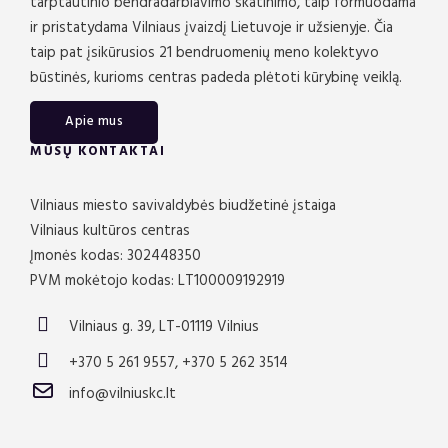
tarptautinio bendradarbiavimo skatinimo, taip formuodama
ir pristatydama Vilniaus įvaizdį Lietuvoje ir užsienyje. Čia
taip pat įsikūrusios 21 bendruomenių meno kolektyvo
būstinės, kurioms centras padeda plėtoti kūrybinę veiklą.
Apie mus
MŪSŲ KONTAKTAI
Vilniaus miesto savivaldybės biudžetinė įstaiga
Vilniaus kultūros centras
Įmonės kodas: 302448350
PVM mokėtojo kodas: LT100009192919
Vilniaus g. 39, LT-01119 Vilnius
+370 5 261 9557, +370 5 262 3514
info@vilniuskc.lt