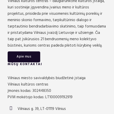
Vilniaus kultūros centras – daugiafunkcinė kultūros įstaiga,
kuri sostinėje įgyvendina įvairius meno ir kultūros
projektus, prisideda prie visuomenės kultūrinių poreikių ir
meninio skonio formavimo, tarpkultūrinio dialogo ir
tarptautinio bendradarbiavimo skatinimo, taip formuodama
ir pristatydama Vilniaus įvaizdį Lietuvoje ir užsienyje. Čia
taip pat įsikūrusios 21 bendruomenių meno kolektyvo
būstinės, kurioms centras padeda plėtoti kūrybinę veiklą.
Apie mus
MŪSŲ KONTAKTAI
Vilniaus miesto savivaldybės biudžetinė įstaiga
Vilniaus kultūros centras
Įmonės kodas: 302448350
PVM mokėtojo kodas: LT100009192919
Vilniaus g. 39, LT-01119 Vilnius