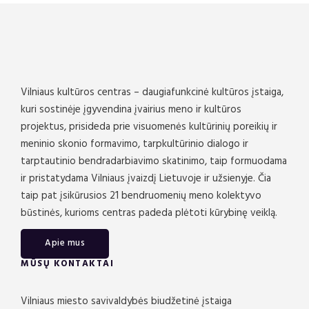
Vilniaus kultūros centras – daugiafunkcinė kultūros įstaiga,
kuri sostinėje įgyvendina įvairius meno ir kultūros
projektus, prisideda prie visuomenės kultūrinių poreikių ir
meninio skonio formavimo, tarpkultūrinio dialogo ir
tarptautinio bendradarbiavimo skatinimo, taip formuodama
ir pristatydama Vilniaus įvaizdį Lietuvoje ir užsienyje. Čia
taip pat įsikūrusios 21 bendruomenių meno kolektyvo
būstinės, kurioms centras padeda plėtoti kūrybinę veiklą.
Apie mus
MŪSŲ KONTAKTAI
Vilniaus miesto savivaldybės biudžetinė įstaiga