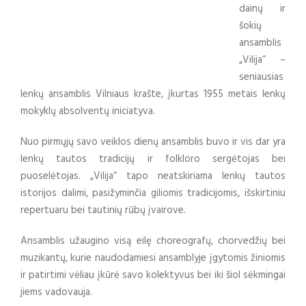
dainų ir
šokių
ansamblis
„Vilija“ –
seniausias
lenkų ansamblis Vilniaus krašte, įkurtas 1955 metais lenkų
mokyklų absolventų iniciatyva.
Nuo pirmųjų savo veiklos dienų ansamblis buvo ir vis dar yra
lenkų tautos tradicijų ir folkloro sergėtojas bei
puoselėtojas. „Vilija“ tapo neatskiriama lenkų tautos
istorijos dalimi, pasižyminčia giliomis tradicijomis, išskirtiniu
repertuaru bei tautinių rūbų įvairove.
Ansamblis užaugino visą eilę choreografų, chorvedžių bei
muzikantų, kurie naudodamiesi ansamblyje įgytomis žiniomis
ir patirtimi vėliau įkūrė savo kolektyvus bei iki šiol sėkmingai
jiems vadovauja.