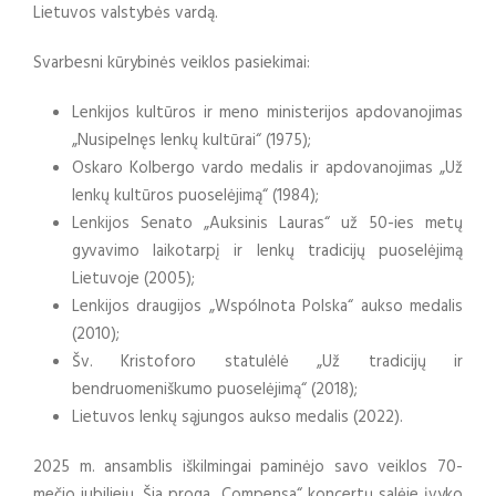
Lietuvos valstybės vardą.
Svarbesni kūrybinės veiklos pasiekimai:
Lenkijos kultūros ir meno ministerijos apdovanojimas
„Nusipelnęs lenkų kultūrai“ (1975);
Oskaro Kolbergo vardo medalis ir apdovanojimas „Už
lenkų kultūros puoselėjimą“ (1984);
Lenkijos Senato „Auksinis Lauras“ už 50-ies metų
gyvavimo laikotarpį ir lenkų tradicijų puoselėjimą
Lietuvoje (2005);
Lenkijos draugijos „Wspólnota Polska“ aukso medalis
(2010);
Šv. Kristoforo statulėlė „Už tradicijų ir
bendruomeniškumo puoselėjimą“ (2018);
Lietuvos lenkų sąjungos aukso medalis (2022).
2025 m. ansamblis iškilmingai paminėjo savo veiklos 70-
mečio jubiliejų. Šia proga „Compensa“ koncertų salėje įvyko