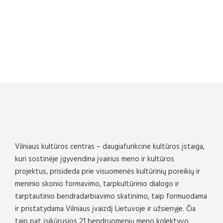
Vilniaus kultūros centras – daugiafunkcinė kultūros įstaiga,
kuri sostinėje įgyvendina įvairius meno ir kultūros
projektus, prisideda prie visuomenės kultūrinių poreikių ir
meninio skonio formavimo, tarpkultūrinio dialogo ir
tarptautinio bendradarbiavimo skatinimo, taip formuodama
ir pristatydama Vilniaus įvaizdį Lietuvoje ir užsienyje. Čia
taip pat įsikūrusios 21 bendruomenių meno kolektyvo