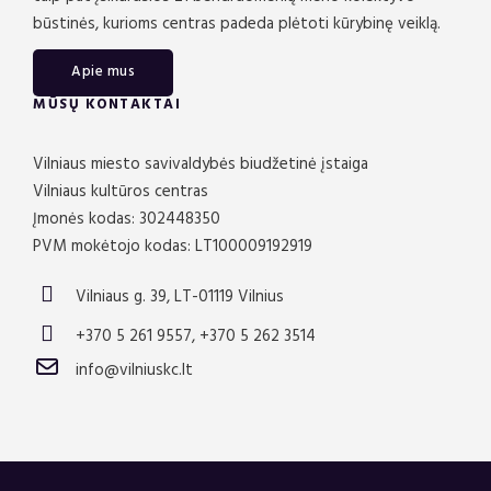
būstinės, kurioms centras padeda plėtoti kūrybinę veiklą.
Apie mus
MŪSŲ KONTAKTAI
Vilniaus miesto savivaldybės biudžetinė įstaiga
Vilniaus kultūros centras
Įmonės kodas: 302448350
PVM mokėtojo kodas: LT100009192919
Vilniaus g. 39, LT-01119 Vilnius
+370 5 261 9557, +370 5 262 3514
info@vilniuskc.lt