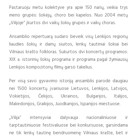
Pastaruoju metu kolektyve yra apie 150 narių, veikia trys
meno grupės: šokėjų, choro bei kapelos. Nuo 2004 metų
„Vilijoje“ įkurtos dvi vaikų šokių grupės ir vaikų choras.
Ansamblio repertuarą sudaro beveik visų Lenkijos regionų
liaudies šokių ir dainų siuitos, lenkų tautiniai šokiai bei
Vilniaus krašto folkloras. Sukurtos dvi koncertų programos:
XIX a. istorinių šokių programa ir programa pagal žymiausių
Lenkijos kompozitorių filmų garso takelius.
Per visą savo gyvavimo istoriją ansamblis parodė daugiau
nei 1500 koncertų įvairiuose Lietuvos, Lenkijos, Latvijos,
Vokietijos, Čekijos, Ukrainos, Bulgarijos, Italijos,
Makedonijos, Graikijos, Juodkanijos, Ispanijos miestuose.
„Vilija“ intensyviai dalyvauja nacionaliniuose ir
tarptautiniuose festivaliuose bei konkursuose, garsindama
ne tik lenkų tautinę bendruomenę Vilniaus krašte, bet ir