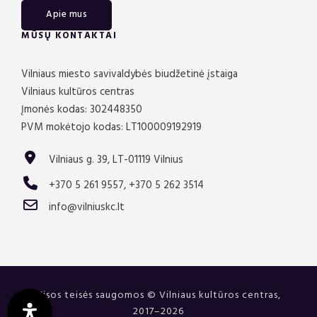
Apie mus
MŪSŲ KONTAKTAI
Vilniaus miesto savivaldybės biudžetinė įstaiga
Vilniaus kultūros centras
Įmonės kodas: 302448350
PVM mokėtojo kodas: LT100009192919
Vilniaus g. 39, LT-01119 Vilnius
+370 5 261 9557, +370 5 262 3514
info@vilniuskc.lt
Visos teisės saugomos © Vilniaus kultūros centras,
2017–2026