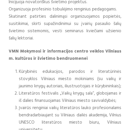
Inicijuoja novatoriškus švietimo projektus.
Organizuoja profesinio tobulėjimo renginius pedagogams.
Skatinant patirties dalinimąsi organizuojamos popietės,
susitikimai, skirti supažindinimui su įvairių pasaulio šalių
švietimo sistemomis, vesti seminarus kviečiami užsienio
šalių lektoriai.
VMN Mokymosi ir informacijos centro veiklos Vilniaus
m. kultūros ir švietimo bendruomenei
Kūrybinės edukacijos, parodos ir literatūrinės
stovyklos Vilniaus miesto mokiniams (su vaikų ir
jaunimo knygų autoriais, iliustruotojais ir kūrybininkais);
Literatūros festivalis „Vaikų knygų sala“, globojamas ir
iš dalies finansuojamas Vilniaus miesto savivaldybės;
Įvairūs renginiai vaikų literatūros lauko profesionalams
bendradarbiaujant su Vilniaus dailės akademija, Vilnius
UNESCO literatūros miesto biuru, Vilniaus
universitetu;