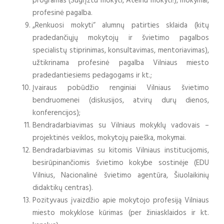
programas (Sugrįžtu mokyti, Ateinu mokyti!), mokymai,
profesinė pagalba.
„Renkuosi mokyti“ alumnų patirties sklaida (kitų
pradedančiųjų mokytojų ir švietimo pagalbos
specialistų stiprinimas, konsultavimas, mentoriavimas),
užtikrinama profesinė pagalba Vilniaus miesto
pradedantiesiems pedagogams ir kt.;
Įvairaus pobūdžio renginiai Vilniaus švietimo
bendruomenei (diskusijos, atvirų durų dienos,
konferencijos);
Bendradarbiavimas su Vilniaus mokyklų vadovais –
projektinės veiklos, mokytojų paieška, mokymai.
Bendradarbiavimas su kitomis Vilniaus institucijomis,
besirūpinančiomis švietimo kokybe sostinėje (EDU
Vilnius, Nacionalinė švietimo agentūra, Šiuolaikinių
didaktikų centras).
Pozityvaus įvaizdžio apie mokytojo profesiją Vilniaus
miesto mokyklose kūrimas (per žiniasklaidos ir kt.