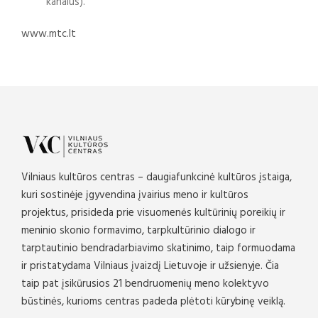
kanalus).
www.mtc.lt
Vilniaus kultūros centras – daugiafunkcinė kultūros įstaiga,
kuri sostinėje įgyvendina įvairius meno ir kultūros
projektus, prisideda prie visuomenės kultūrinių poreikių ir
meninio skonio formavimo, tarpkultūrinio dialogo ir
tarptautinio bendradarbiavimo skatinimo, taip formuodama
ir pristatydama Vilniaus įvaizdį Lietuvoje ir užsienyje. Čia
taip pat įsikūrusios 21 bendruomenių meno kolektyvo
būstinės, kurioms centras padeda plėtoti kūrybinę veiklą.