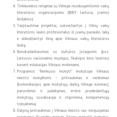
Tinklaveikos renginiai su Vilniuje reziduojančiomis vaikų
literatūros organizacijomis (IBBY Lietuva, įvairios
leidyklos);
Tarptautiniai projektai, sukviečiantys į Vilnių vaikų
literatūros lauko profesionalus iš įvairių pasaulio šalių
ir skleidžiantys žinią apie Vilniaus vaikų literatūros
lauką.
Bendradarbiavimas su kultūros įstaigomis (pvz.
Lietuvos nacionalinis muziejus, Skalvijos kino teatras)
kuriant edukacijas Vilniaus mokiniams.
Programos “Renkuosi mokyti” mokytojai Vilniaus
miesto mokykloms – pritraukimas ir viešinimas
(komunikacijos apie mokytojų darbą Vilniuje kūrimas),
paruošimas ir palaikymas, erdvė pradedančiųjų
mokytojų socializacijai ir stiprinimui, kompetencijų
tobulinimui;
Dalyvių pritraukimas į Vilniaus miesto sav. inicijuojamas