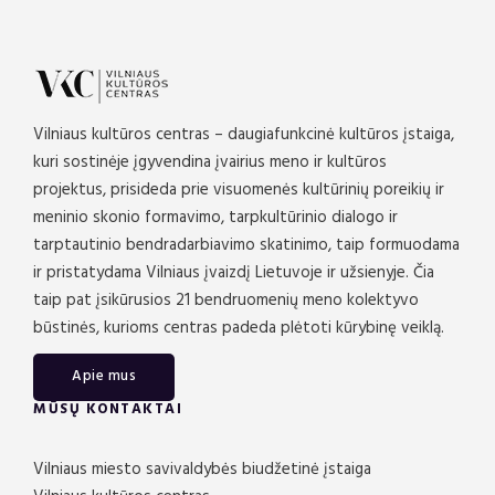
Vilniaus kultūros centras – daugiafunkcinė kultūros įstaiga,
kuri sostinėje įgyvendina įvairius meno ir kultūros
projektus, prisideda prie visuomenės kultūrinių poreikių ir
meninio skonio formavimo, tarpkultūrinio dialogo ir
tarptautinio bendradarbiavimo skatinimo, taip formuodama
ir pristatydama Vilniaus įvaizdį Lietuvoje ir užsienyje. Čia
taip pat įsikūrusios 21 bendruomenių meno kolektyvo
būstinės, kurioms centras padeda plėtoti kūrybinę veiklą.
Apie mus
MŪSŲ KONTAKTAI
Vilniaus miesto savivaldybės biudžetinė įstaiga