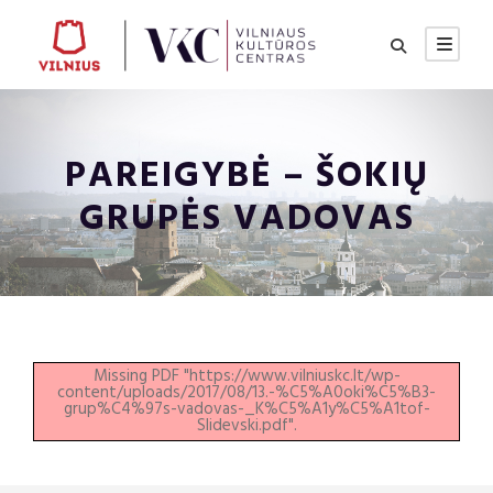
PAREIGYBĖ – ŠOKIŲ
GRUPĖS VADOVAS
Missing PDF "https://www.vilniuskc.lt/wp-
content/uploads/2017/08/13.-%C5%A0oki%C5%B3-
grup%C4%97s-vadovas-_K%C5%A1y%C5%A1tof-
Slidevski.pdf".