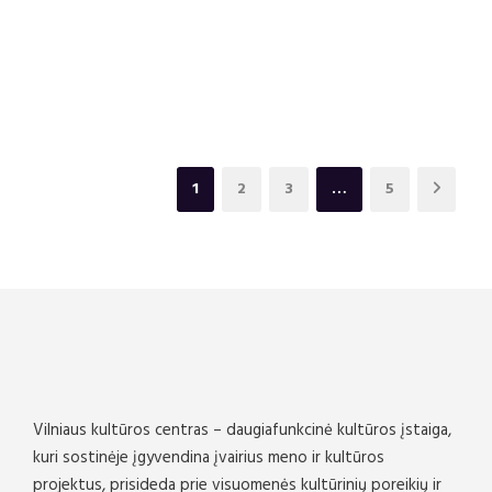
1
2
3
…
5
Vilniaus kultūros centras – daugiafunkcinė kultūros įstaiga,
kuri sostinėje įgyvendina įvairius meno ir kultūros
projektus, prisideda prie visuomenės kultūrinių poreikių ir