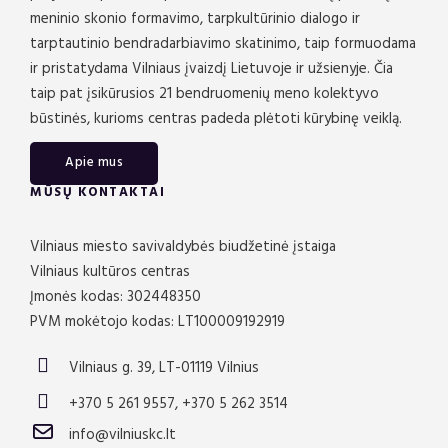
meninio skonio formavimo, tarpkultūrinio dialogo ir
tarptautinio bendradarbiavimo skatinimo, taip formuodama
ir pristatydama Vilniaus įvaizdį Lietuvoje ir užsienyje. Čia
taip pat įsikūrusios 21 bendruomenių meno kolektyvo
būstinės, kurioms centras padeda plėtoti kūrybinę veiklą.
Apie mus
MŪSŲ KONTAKTAI
Vilniaus miesto savivaldybės biudžetinė įstaiga
Vilniaus kultūros centras
Įmonės kodas: 302448350
PVM mokėtojo kodas: LT100009192919
Vilniaus g. 39, LT-01119 Vilnius
+370 5 261 9557, +370 5 262 3514
info@vilniuskc.lt