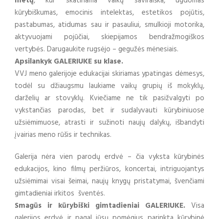
metų
, kur skatinama vaikų saviraiška, ugdomas
kūrybiškumas, emocinis intelektas, estetikos pojūtis,
pastabumas, atidumas sau ir pasauliui, smulkioji motorika,
aktyvuojami pojūčiai, skiepijamos bendražmogiškos
vertybės. Darugaukite rugsėjo – gegužės mėnesiais.
Apsilankyk GALERIUKE su klase.
VVJ meno galerijoje edukacijai skiriamas ypatingas dėmesys,
todėl su džiaugsmu laukiame vaikų grupių iš mokyklų,
darželių ar stovyklų. Kviečiame ne tik pasižvalgyti po
vykstančias parodas, bet ir sudalyvauti kūrybiniuose
užsiėmimuose, atrasti ir sužinoti naujų dalykų, išbandyti
įvairias meno rūšis ir technikas.
Galerija nėra vien parodų erdvė – čia vyksta kūrybinės
edukacijos, kino filmų peržiūros, koncertai, intriguojantys
užsiėmimai visai šeimai, naujų knygų pristatymai, švenčiami
gimtadieniai irkitos šventės.
Smagūs ir kūrybiški gimtadieniai GALERIUKE.
Visa
galerijos erdvė ir pagal jūsų pomėgius parinkta kūrybinė