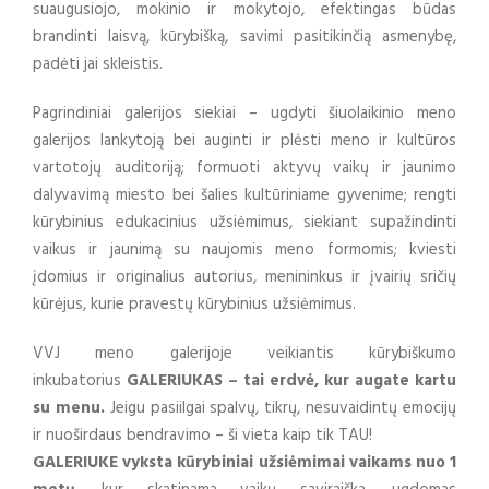
suaugusiojo, mokinio ir mokytojo, efektingas būdas
brandinti laisvą, kūrybišką, savimi pasitikinčią asmenybę,
padėti jai skleistis.
Pagrindiniai galerijos siekiai – ugdyti šiuolaikinio meno
galerijos lankytoją bei auginti ir plėsti meno ir kultūros
vartotojų auditoriją; formuoti aktyvų vaikų ir jaunimo
dalyvavimą miesto bei šalies kultūriniame gyvenime; rengti
kūrybinius edukacinius užsiėmimus, siekiant supažindinti
vaikus ir jaunimą su naujomis meno formomis; kviesti
įdomius ir originalius autorius, menininkus ir įvairių sričių
kūrėjus, kurie pravestų kūrybinius užsiėmimus.
VVJ meno galerijoje veikiantis kūrybiškumo
inkubatorius
GALERIUKAS – tai
erdvė, kur augate kartu
su menu.
Jeigu pasiilgai spalvų, tikrų, nesuvaidintų emocijų
ir nuoširdaus bendravimo – ši vieta kaip tik TAU!
GALERIUKE vyksta kūrybiniai užsiėmimai vaikams nuo 1