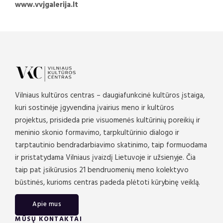
www.vvjgalerija.lt
Vilniaus kultūros centras – daugiafunkcinė kultūros įstaiga,
kuri sostinėje įgyvendina įvairius meno ir kultūros
projektus, prisideda prie visuomenės kultūrinių poreikių ir
meninio skonio formavimo, tarpkultūrinio dialogo ir
tarptautinio bendradarbiavimo skatinimo, taip formuodama
ir pristatydama Vilniaus įvaizdį Lietuvoje ir užsienyje. Čia
taip pat įsikūrusios 21 bendruomenių meno kolektyvo
būstinės, kurioms centras padeda plėtoti kūrybinę veiklą.
Apie mus
MŪSŲ KONTAKTAI