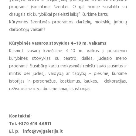
programa įsimintinai šventei. O gal norite susitikti su
draugais tik kūrybiškai praleisti laiką? Kurkime kartu.
Kūrybinės šventinės programos darželių, mokyklų, įmonių
darbotojų vaikams.
Kūrybinės vasaros stovyklos 4–10 m. vaikams
Kasmet vasarą kviečiame 4–10 m. vaikus į pusdienio
kūrybines stovyklas su teatro, dailės, judesio meno
programa. Susibūrę kartu mokysimės reikšti savo jausmus ir
mintis per judesį, vaidybą ar tapybą – piešime, kursime
istorijas ir personažus, kostiumus, kaukes, dekoracijas,
režisuosime ir vaidinsime smagias istorijas.
Kontaktai:
Tel. +370 614 46911
El. p. info@vvjgalerija.lt