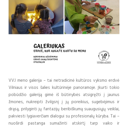
VVJ meno galerija – tai netradicinė kultūros vyksmo erdvė
Vilniaus ir visos šalies kultūrinėje panoramoje. Įkurti tokio
pobūdžio galeriją gimė iš būtinybės atsigręžti į jaunus
žmones, nukreipti žvilgsnį į jų poreikius, sugebėjimus ir
drąsą, prilyginti jų fantazijų beribiškumą suaugusiųjų veiklai,
pakviesti lygiaverčiam dialogui su profesionalų kūryba. Tai –
nuoširdi pastanga sumažinti atskirtį tarp vaiko ir