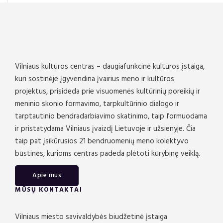
Vilniaus kultūros centras – daugiafunkcinė kultūros įstaiga,
kuri sostinėje įgyvendina įvairius meno ir kultūros
projektus, prisideda prie visuomenės kultūrinių poreikių ir
meninio skonio formavimo, tarpkultūrinio dialogo ir
tarptautinio bendradarbiavimo skatinimo, taip formuodama
ir pristatydama Vilniaus įvaizdį Lietuvoje ir užsienyje. Čia
taip pat įsikūrusios 21 bendruomenių meno kolektyvo
būstinės, kurioms centras padeda plėtoti kūrybinę veiklą.
Apie mus
MŪSŲ KONTAKTAI
Vilniaus miesto savivaldybės biudžetinė įstaiga