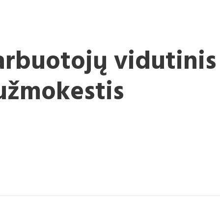
arbuotojų vidutinis
užmokestis