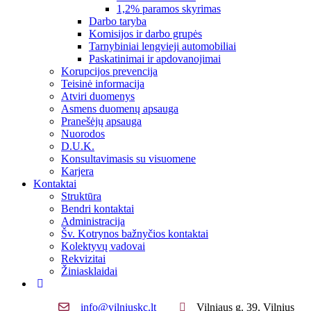
1,2% paramos skyrimas
Darbo taryba
Komisijos ir darbo grupės
Tarnybiniai lengvieji automobiliai
Paskatinimai ir apdovanojimai
Korupcijos prevencija
Teisinė informacija
Atviri duomenys
Asmens duomenų apsauga
Pranešėjų apsauga
Nuorodos
D.U.K.
Konsultavimasis su visuomene
Karjera
Kontaktai
Struktūra
Bendri kontaktai
Administracija
Šv. Kotrynos bažnyčios kontaktai
Kolektyvų vadovai
Rekvizitai
Žiniasklaidai
info@vilniuskc.lt
Vilniaus g. 39, Vilnius