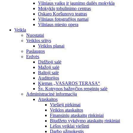
Vilniaus vaikų ir jaunimo dailės mokykla
Mokyklų tobulinimo centras
Oskaro Koršunovo teatras
Vilniaus fotografijos namai
Vilniaus miesto opera
Veikla
Nuostatai
Veiklos sritys
Veiklos planai
Paslaugos
Erdvės
Didžioji salė
Mažoji salė
Baltoji salė
Auditorijos
Kiemas „VASAROS TERASA“
Šv. Kotrynos bažnyčios renginių salė
Administracinė informacija
Ataskaitos
Viešieji pirkimai
Veiklos ataskaitos
Finansinių ataskaitų rinkiniai
Biudžeto vykdymo ataskaitų rinkiniai
Lėšos veiklai viešinti
Darbo užmokestis