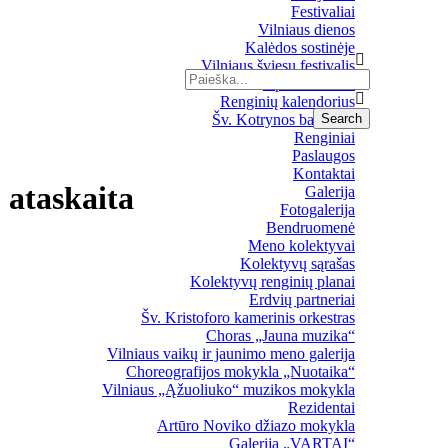
Festivaliai
Vilniaus dienos
Kalėdos sostinėje
Vilniaus šviesų festivalis
Upės festivalis
Renginių kalendorius
Šv. Kotrynos bažnyčia
Renginiai
Paslaugos
Kontaktai
 ataskaita
Galerija
Fotogalerija
Bendruomenė
Meno kolektyvai
Kolektyvų sąrašas
Kolektyvų renginių planai
Erdvių partneriai
Šv. Kristoforo kamerinis orkestras
Choras „Jauna muzika“
Vilniaus vaikų ir jaunimo meno galerija
Choreografijos mokykla „Nuotaika“
Vilniaus „Ąžuoliuko“ muzikos mokykla
Rezidentai
Artūro Noviko džiazo mokykla
Galerija „VARTAI“