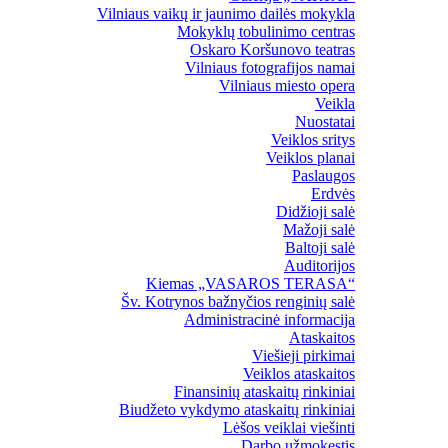
Vilniaus vaikų ir jaunimo dailės mokykla
Mokyklų tobulinimo centras
Oskaro Koršunovo teatras
Vilniaus fotografijos namai
Vilniaus miesto opera
Veikla
Nuostatai
Veiklos sritys
Veiklos planai
Paslaugos
Erdvės
Didžioji salė
Mažoji salė
Baltoji salė
Auditorijos
Kiemas „VASAROS TERASA“
Šv. Kotrynos bažnyčios renginių salė
Administracinė informacija
Ataskaitos
Viešieji pirkimai
Veiklos ataskaitos
Finansinių ataskaitų rinkiniai
Biudžeto vykdymo ataskaitų rinkiniai
Lėšos veiklai viešinti
Darbo užmokestis