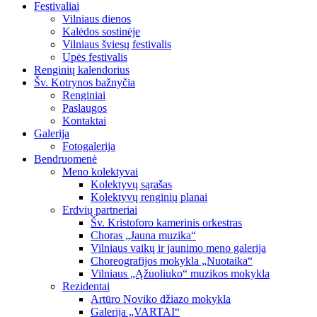
Festivaliai
Vilniaus dienos
Kalėdos sostinėje
Vilniaus šviesų festivalis
Upės festivalis
Renginių kalendorius
Šv. Kotrynos bažnyčia
Renginiai
Paslaugos
Kontaktai
Galerija
Fotogalerija
Bendruomenė
Meno kolektyvai
Kolektyvų sąrašas
Kolektyvų renginių planai
Erdvių partneriai
Šv. Kristoforo kamerinis orkestras
Choras „Jauna muzika“
Vilniaus vaikų ir jaunimo meno galerija
Choreografijos mokykla „Nuotaika“
Vilniaus „Ąžuoliuko“ muzikos mokykla
Rezidentai
Artūro Noviko džiazo mokykla
Galerija „VARTAI“