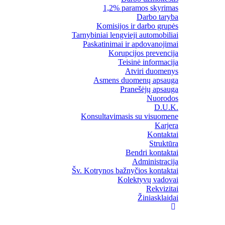
1,2% paramos skyrimas
Darbo taryba
Komisijos ir darbo grupės
Tarnybiniai lengvieji automobiliai
Paskatinimai ir apdovanojimai
Korupcijos prevencija
Teisinė informacija
Atviri duomenys
Asmens duomenų apsauga
Pranešėjų apsauga
Nuorodos
D.U.K.
Konsultavimasis su visuomene
Karjera
Kontaktai
Struktūra
Bendri kontaktai
Administracija
Šv. Kotrynos bažnyčios kontaktai
Kolektyvų vadovai
Rekvizitai
Žiniasklaidai