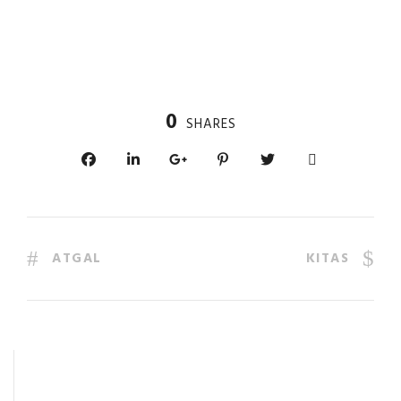
0
SHARES
ATGAL
KITAS