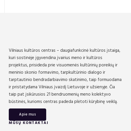
Vilniaus kultūros centras – daugiafunkcinė kultūros įstaiga,
kuri sostinėje įgyvendina įvairius meno ir kultūros
projektus, prisideda prie visuomenės kultūrinių poreikių ir
meninio skonio formavimo, tarpkultūrinio dialogo ir
tarptautinio bendradarbiavimo skatinimo, taip formuodama
ir pristatydama Vilniaus įvaizdį Lietuvoje ir užsienyje. Čia
taip pat įsikūrusios 21 bendruomenių meno kolektyvo
būstinės, kurioms centras padeda plėtoti kūrybinę veiklą.
Apie mus
MŪSŲ KONTAKTAI