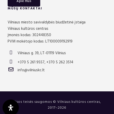
Apie mus
MŪSŲ KONTAKTAI
Vilniaus miesto savivaldybės biudžetinė įstaiga
Vilniaus kultūros centras
Įmonės kodas: 302448350
PVM mokėtojo kodas: LT100009192919
Vilniaus g. 39, LT-01119 Vilnius
+370 5 261 9557, +370 5 262 3514
info@vilniuskc.lt
Visos teisės saugomos © Vilniaus kultūros centras,
2017–2026