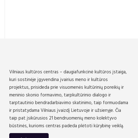
Vilniaus kultūros centras – daugiafunkcinė kultūros įstaiga,
kuri sostinėje įgyvendina įvairius meno ir kultūros
projektus, prisideda prie visuomenės kultūrinių poreikių ir
meninio skonio formavimo, tarpkultūrinio dialogo ir
tarptautinio bendradarbiavimo skatinimo, taip formuodama
ir pristatydama Vilniaus įvaizdį Lietuvoje ir užsienyje. Čia
taip pat įsikūrusios 21 bendruomenių meno kolektyvo
būstinės, kurioms centras padeda plėtoti kūrybinę veiklą.