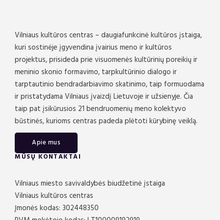
Vilniaus kultūros centras – daugiafunkcinė kultūros įstaiga,
kuri sostinėje įgyvendina įvairius meno ir kultūros
projektus, prisideda prie visuomenės kultūrinių poreikių ir
meninio skonio formavimo, tarpkultūrinio dialogo ir
tarptautinio bendradarbiavimo skatinimo, taip formuodama
ir pristatydama Vilniaus įvaizdį Lietuvoje ir užsienyje. Čia
taip pat įsikūrusios 21 bendruomenių meno kolektyvo
būstinės, kurioms centras padeda plėtoti kūrybinę veiklą.
Apie mus
MŪSŲ KONTAKTAI
Vilniaus miesto savivaldybės biudžetinė įstaiga
Vilniaus kultūros centras
Įmonės kodas: 302448350