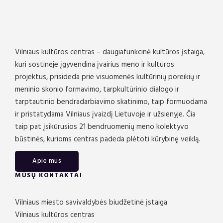
Vilniaus kultūros centras – daugiafunkcinė kultūros įstaiga,
kuri sostinėje įgyvendina įvairius meno ir kultūros
projektus, prisideda prie visuomenės kultūrinių poreikių ir
meninio skonio formavimo, tarpkultūrinio dialogo ir
tarptautinio bendradarbiavimo skatinimo, taip formuodama
ir pristatydama Vilniaus įvaizdį Lietuvoje ir užsienyje. Čia
taip pat įsikūrusios 21 bendruomenių meno kolektyvo
būstinės, kurioms centras padeda plėtoti kūrybinę veiklą.
Apie mus
MŪSŲ KONTAKTAI
Vilniaus miesto savivaldybės biudžetinė įstaiga
Vilniaus kultūros centras