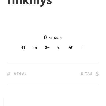
rinkinys
0
SHARES
ATGAL
KITAS