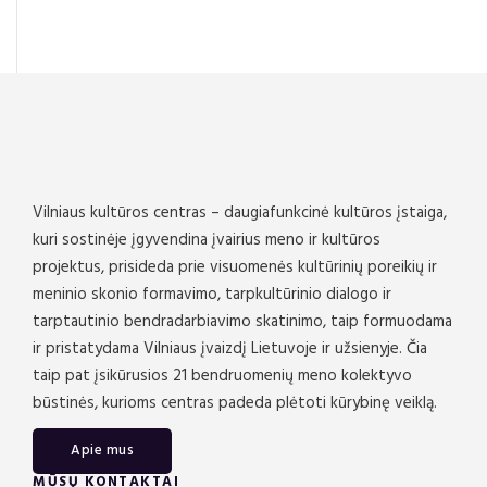
Vilniaus kultūros centras – daugiafunkcinė kultūros įstaiga,
kuri sostinėje įgyvendina įvairius meno ir kultūros
projektus, prisideda prie visuomenės kultūrinių poreikių ir
meninio skonio formavimo, tarpkultūrinio dialogo ir
tarptautinio bendradarbiavimo skatinimo, taip formuodama
ir pristatydama Vilniaus įvaizdį Lietuvoje ir užsienyje. Čia
taip pat įsikūrusios 21 bendruomenių meno kolektyvo
būstinės, kurioms centras padeda plėtoti kūrybinę veiklą.
Apie mus
MŪSŲ KONTAKTAI