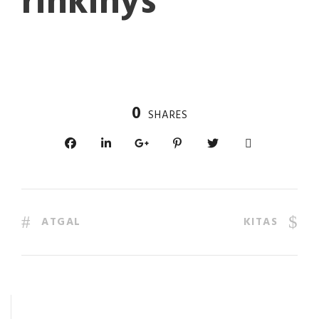
rinkinys
0
SHARES
ATGAL
KITAS