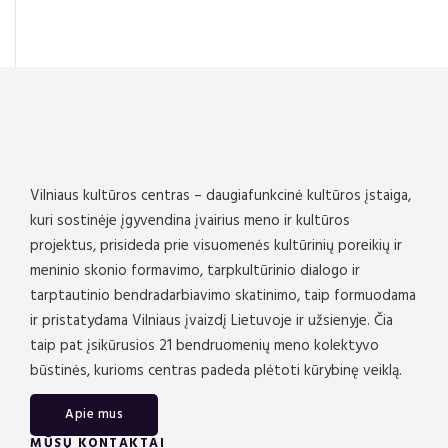
Vilniaus kultūros centras – daugiafunkcinė kultūros įstaiga,
kuri sostinėje įgyvendina įvairius meno ir kultūros
projektus, prisideda prie visuomenės kultūrinių poreikių ir
meninio skonio formavimo, tarpkultūrinio dialogo ir
tarptautinio bendradarbiavimo skatinimo, taip formuodama
ir pristatydama Vilniaus įvaizdį Lietuvoje ir užsienyje. Čia
taip pat įsikūrusios 21 bendruomenių meno kolektyvo
būstinės, kurioms centras padeda plėtoti kūrybinę veiklą.
Apie mus
MŪSŲ KONTAKTAI