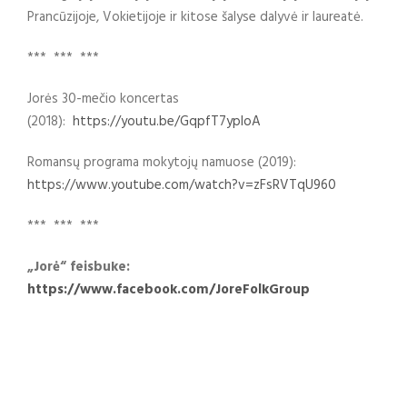
Prancūzijoje, Vokietijoje ir kitose šalyse dalyvė ir laureatė.
*** *** ***
Jorės 30-mečio koncertas
(2018):
https://youtu.be/GqpfT7yploA
Romansų programa mokytojų namuose (2019):
https://www.youtube.com/watch?v=zFsRVTqU960
*** *** ***
„Jorė“ feisbuke:
https://www.facebook.com/JoreFolkGroup