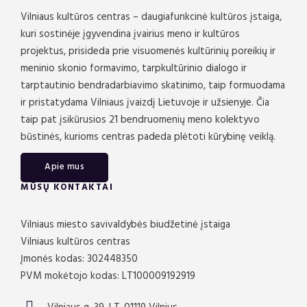
Vilniaus kultūros centras – daugiafunkcinė kultūros įstaiga,
kuri sostinėje įgyvendina įvairius meno ir kultūros
projektus, prisideda prie visuomenės kultūrinių poreikių ir
meninio skonio formavimo, tarpkultūrinio dialogo ir
tarptautinio bendradarbiavimo skatinimo, taip formuodama
ir pristatydama Vilniaus įvaizdį Lietuvoje ir užsienyje. Čia
taip pat įsikūrusios 21 bendruomenių meno kolektyvo
būstinės, kurioms centras padeda plėtoti kūrybinę veiklą.
Apie mus
MŪSŲ KONTAKTAI
Vilniaus miesto savivaldybės biudžetinė įstaiga
Vilniaus kultūros centras
Įmonės kodas: 302448350
PVM mokėtojo kodas: LT100009192919