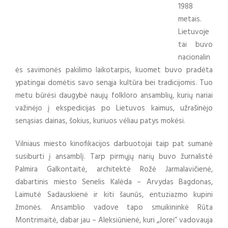
1988
metais.
Lietuvoje
tai buvo
nacionalin
ės savimonės pakilimo laikotarpis, kuomet buvo pradėta
ypatingai domėtis savo senąja kultūra bei tradicijomis. Tuo
metu būrėsi daugybė naujų folkloro ansamblių, kurių nariai
važinėjo į ekspedicijas po Lietuvos kaimus, užrašinėjo
senąsias dainas, šokius, kuriuos vėliau patys mokėsi.
Vilniaus miesto kinofikacijos darbuotojai taip pat sumanė
susiburti į ansamblį. Tarp pirmųjų narių buvo žurnalistė
Palmira Galkontaitė, architektė Rožė Jarmalavičienė,
dabartinis miesto Senelis Kalėda – Arvydas Bagdonas,
Laimutė Sadauskienė ir kiti šaunūs, entuziazmo kupini
žmonės. Ansamblio vadove tapo smuikininkė Rūta
Montrimaitė, dabar jau – Aleksiūnienė, kuri „Jorei“ vadovauja