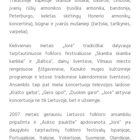
Tradicinėje kapeloje skamba smuikai, basetlė, cimbolai,
įvairių rūšių armonikos (rusiška armonika, bandonija,
Peterburgo, keletas skirtingų Honerio armonikų,
koncertina), būgnai ir įvairūs mušamieji (žaržolai, tarškynės,
varpeliai).
Kiekvienais metais „Jorė“ tradiciškai dalyvauja
tarptautiniuose folkloro festivaliuose „Skamba skamba
kankliai“ ir „Baltica“, dainų šventėse, Vilniaus miesto
renginiuose (Užgavėnėse, Kaziuko mugės kultūrinėje
programoje ir kitose tradicinėse kalendorinėse šventėse).
Ansamblis taip pat mielai koncertuoja televizijos laidose:
„Krašto garbė“, „Gero ūpo!“, „Duokim garo!“. „Jorė“ aktyviai
koncertuoja ne tik Lietuvoje, bet ir užsienyje.
2007 metais geriausiu Lietuvos folkloro ansambliu
pripažinta ir ,,Aukso paukšte“ apdovanota „Jorė“ yra
daugybės tarptautinių folkloro festivalių Ispanijoje,
Portugalijoje, Italijoje, Vokietijoje, Suomijoje, Olandijoje,