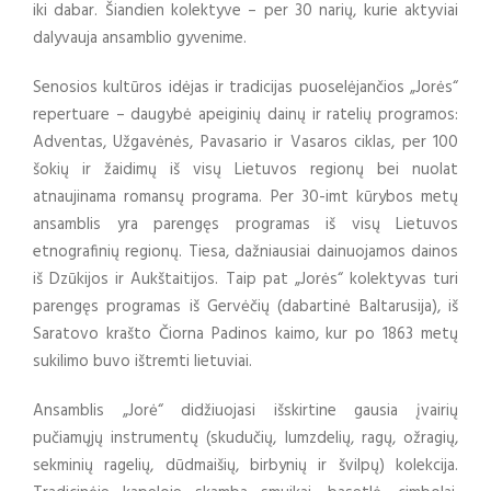
iki dabar. Šiandien kolektyve – per 30 narių, kurie aktyviai
dalyvauja ansamblio gyvenime.
Senosios kultūros idėjas ir tradicijas puoselėjančios „Jorės“
repertuare – daugybė apeiginių dainų ir ratelių programos:
Adventas, Užgavėnės, Pavasario ir Vasaros ciklas, per 100
šokių ir žaidimų iš visų Lietuvos regionų bei nuolat
atnaujinama romansų programa. Per 30-imt kūrybos metų
ansamblis yra parengęs programas iš visų Lietuvos
etnografinių regionų. Tiesa, dažniausiai dainuojamos dainos
iš Dzūkijos ir Aukštaitijos. Taip pat „Jorės“ kolektyvas turi
parengęs programas iš Gervėčių (dabartinė Baltarusija), iš
Saratovo krašto Čiorna Padinos kaimo, kur po 1863 metų
sukilimo buvo ištremti lietuviai.
Ansamblis „Jorė“ didžiuojasi išskirtine gausia įvairių
pučiamųjų instrumentų (skudučių, lumzdelių, ragų, ožragių,
sekminių ragelių, dūdmaišių, birbynių ir švilpų) kolekcija.