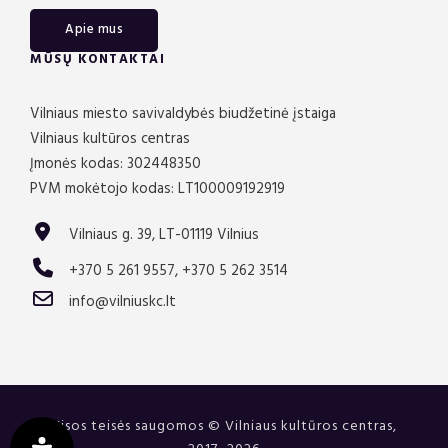
Apie mus
MŪSŲ KONTAKTAI
Vilniaus miesto savivaldybės biudžetinė įstaiga
Vilniaus kultūros centras
Įmonės kodas: 302448350
PVM mokėtojo kodas: LT100009192919
Vilniaus g. 39, LT-01119 Vilnius
+370 5 261 9557, +370 5 262 3514
info@vilniuskc.lt
Visos teisės saugomos © Vilniaus kultūros centras,