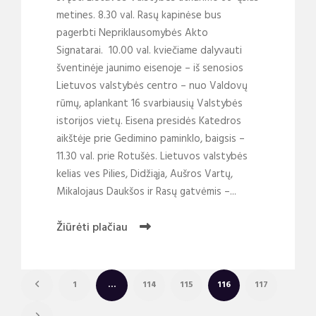
metines. 8.30 val. Rasų kapinėse bus
pagerbti Nepriklausomybės Akto
Signatarai. 10.00 val. kviečiame dalyvauti
šventinėje jaunimo eisenoje – iš senosios
Lietuvos valstybės centro – nuo Valdovų
rūmų, aplankant 16 svarbiausių Valstybės
istorijos vietų. Eisena presidės Katedros
aikštėje prie Gedimino paminklo, baigsis –
11.30 val. prie Rotušės. Lietuvos valstybės
kelias ves Pilies, Didžiąja, Aušros Vartų,
Mikalojaus Daukšos ir Rasų gatvėmis –...
Žiūrėti plačiau
1
…
114
115
116
117