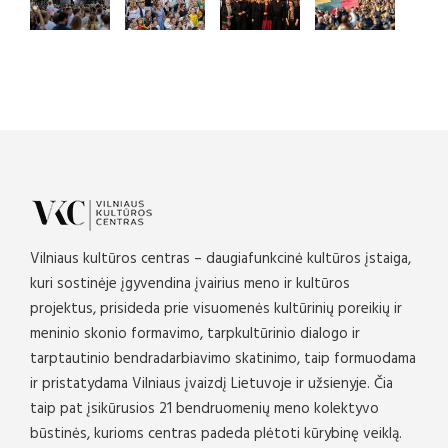
Vilniaus kultūros centras – daugiafunkcinė kultūros įstaiga,
kuri sostinėje įgyvendina įvairius meno ir kultūros
projektus, prisideda prie visuomenės kultūrinių poreikių ir
meninio skonio formavimo, tarpkultūrinio dialogo ir
tarptautinio bendradarbiavimo skatinimo, taip formuodama
ir pristatydama Vilniaus įvaizdį Lietuvoje ir užsienyje. Čia
taip pat įsikūrusios 21 bendruomenių meno kolektyvo
būstinės, kurioms centras padeda plėtoti kūrybinę veiklą.