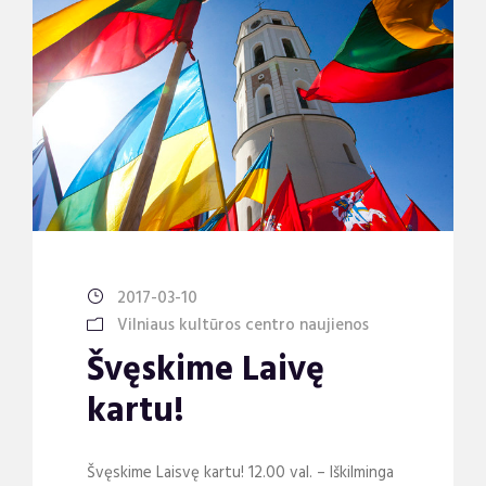
2017-03-10
Vilniaus kultūros centro naujienos
Švęskime Laivę
kartu!
Švęskime Laisvę kartu! 12.00 val. – Iškilminga