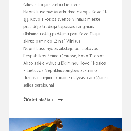
šalies istorijai svarbią Lietuvos
Nepriklausomybės atkūrimo dieną – Kovo 11-
ąją. Kovo 11-osios šventė Vilniaus mieste
prasidėjo tradicija tapusiais renginiais:
iškilmingu gėlių padėjimu prie Kovo 11-ajai
skirto paminklo „Žinia“ Vilniaus
Nepriklausomybės aikštėje bei Lietuvos
Respublikos Seimo rūmuose, Kovo 11-osios
Akto salėje vykusiu iškilmingu Kovo 11-osios
– Lietuvos Nepriklausomybės atkūrimo
dienos minėjimu, kuriame dalyvavo aukščiausi
šalies pareigūnai...
Žiūrėti plačiau