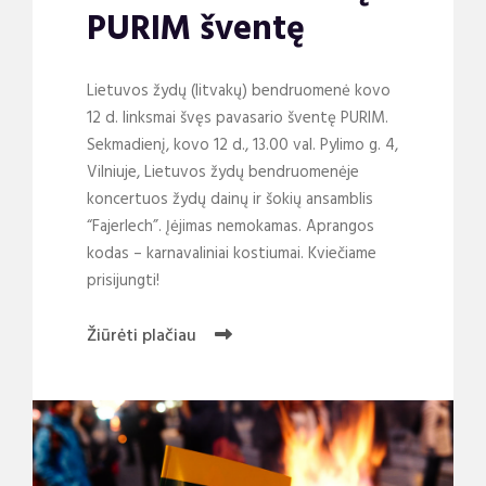
PURIM šventę
Lietuvos žydų (litvakų) bendruomenė kovo
12 d. linksmai švęs pavasario šventę PURIM.
Sekmadienį, kovo 12 d., 13.00 val. Pylimo g. 4,
Vilniuje, Lietuvos žydų bendruomenėje
koncertuos žydų dainų ir šokių ansamblis
“Fajerlech”. Įėjimas nemokamas. Aprangos
kodas – karnavaliniai kostiumai. Kviečiame
prisijungti!
Žiūrėti plačiau