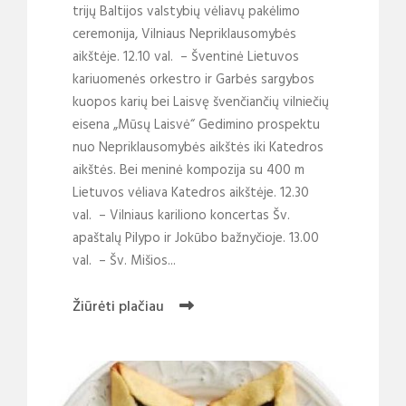
trijų Baltijos valstybių vėliavų pakėlimo
ceremonija, Vilniaus Nepriklausomybės
aikštėje. 12.10 val. – Šventinė Lietuvos
kariuomenės orkestro ir Garbės sargybos
kuopos karių bei Laisvę švenčiančių vilniečių
eisena „Mūsų Laisvė“ Gedimino prospektu
nuo Nepriklausomybės aikštės iki Katedros
aikštės. Bei meninė kompozija su 400 m
Lietuvos vėliava Katedros aikštėje. 12.30
val. – Vilniaus kariliono koncertas Šv.
apaštalų Pilypo ir Jokūbo bažnyčioje. 13.00
val. – Šv. Mišios...
Žiūrėti plačiau