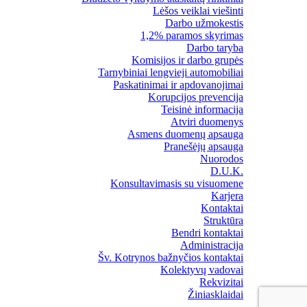
Lėšos veiklai viešinti
Darbo užmokestis
1,2% paramos skyrimas
Darbo taryba
Komisijos ir darbo grupės
Tarnybiniai lengvieji automobiliai
Paskatinimai ir apdovanojimai
Korupcijos prevencija
Teisinė informacija
Atviri duomenys
Asmens duomenų apsauga
Pranešėjų apsauga
Nuorodos
D.U.K.
Konsultavimasis su visuomene
Karjera
Kontaktai
Struktūra
Bendri kontaktai
Administracija
Šv. Kotrynos bažnyčios kontaktai
Kolektyvų vadovai
Rekvizitai
Žiniasklaidai