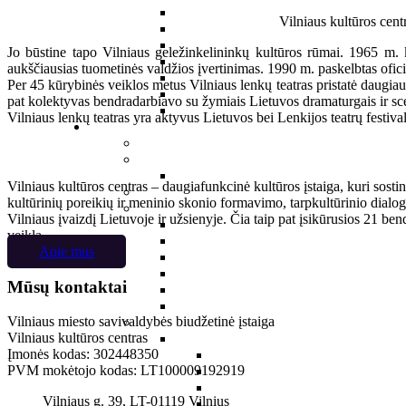
Vilniaus kultūros cent
Jo būstine tapo Vilniaus geležinkelininkų kultūros rūmai. 1965 m. 
aukščiausias tuometinės valdžios įvertinimas. 1990 m. paskelbtas ofici
Per 45 kūrybinės veiklos metus Vilniaus lenkų teatras pristatė daugiau
pat kolektyvas bendradarbiavo su žymiais Lietuvos dramaturgais ir sce
Vilniaus lenkų teatras yra aktyvus Lietuvos bei Lenkijos teatrų festivali
Vilniaus kultūros centras – daugiafunkcinė kultūros įstaiga, kuri sosti
kultūrinių poreikių ir meninio skonio formavimo, tarpkultūrinio dialo
Vilniaus įvaizdį Lietuvoje ir užsienyje. Čia taip pat įsikūrusios 21 
veiklą.
Apie mus
Mūsų kontaktai
Vilniaus miesto savivaldybės biudžetinė įstaiga
Vilniaus kultūros centras
Įmonės kodas: 302448350
PVM mokėtojo kodas: LT100009192919
Vilniaus g. 39, LT-01119 Vilnius