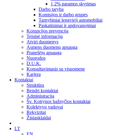
1,2% paramos skyrimas
Darbo taryba
Komisijos ir darbo grupės
Tarnybiniai lengvieji automobiliai
Paskatinimai ir apdovanojimai
Korupcijos prevencija
Teisinė informacija
Atviri duomenys
Asmens duomenų apsauga
Pranešėjų apsauga
Nuorodos
D.U.K.
Konsultavimasis su visuomene
Karjera
Kontaktai
Struktūra
Bendri kontaktai
Administracija
Šv. Kotrynos bažnyčios kontaktai
Kolektyvų vadovai
Rekvizitai
Žiniasklaidai
LT
EN