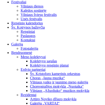
Festivaliai
Vilniaus dienos
Kalėdos sostinėje
Vilniaus šviesų festivalis
Upės festivalis
Renginių kalendorius
Šv. Kotrynos bažnyčia
Renginiai
Paslaugos
Kontaktai
Galerija
Fotogalerija
Bendruomenė
Meno kolektyvai
Kolektyvų sąrašas
Kolektyvų renginių planai
Erdvių partneriai
Šv. Kristoforo kamerinis orkestras
Choras „Jauna muzika“
Vilniaus vaikų ir jaunimo meno galerija
Choreografijos mokykla „Nuotaika“
Vilniaus „Ąžuoliuko“ muzikos mokykla
Rezidentai
Artūro Noviko džiazo mokykla
Galerija „VARTAI“