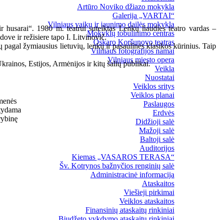
Artūro Noviko džiazo mokykla
Galerija „VARTAI“
Vilniaus vaikų ir jaunimo dailės mokykla
 husarai“. 1980 m. teatrui suteiktas Lenkų liaudies teatro vardas –
Mokyklų tobulinimo centras
ve ir režisiere tapo I. Litvinovič.
Oskaro Koršunovo teatras
 pagal žymiausius lietuvių, lenkų ir pasaulinės klasikos kūrinius. Taip
Vilniaus fotografijos namai
Vilniaus miesto opera
krainos, Estijos, Armėnijos ir kitų šalių publikai.
Veikla
Nuostatai
Veiklos sritys
Veiklos planai
omenės
Paslaugos
atydama
Erdvės
rybinę
Didžioji salė
Mažoji salė
Baltoji salė
Auditorijos
Kiemas „VASAROS TERASA“
Šv. Kotrynos bažnyčios renginių salė
Administracinė informacija
Ataskaitos
Viešieji pirkimai
Veiklos ataskaitos
Finansinių ataskaitų rinkiniai
Biudžeto vykdymo ataskaitų rinkiniai