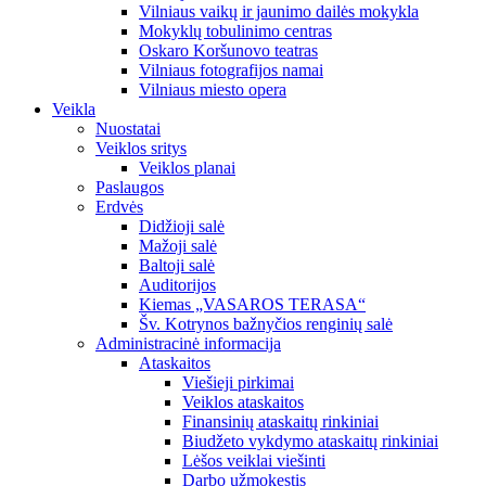
Vilniaus vaikų ir jaunimo dailės mokykla
Mokyklų tobulinimo centras
Oskaro Koršunovo teatras
Vilniaus fotografijos namai
Vilniaus miesto opera
Veikla
Nuostatai
Veiklos sritys
Veiklos planai
Paslaugos
Erdvės
Didžioji salė
Mažoji salė
Baltoji salė
Auditorijos
Kiemas „VASAROS TERASA“
Šv. Kotrynos bažnyčios renginių salė
Administracinė informacija
Ataskaitos
Viešieji pirkimai
Veiklos ataskaitos
Finansinių ataskaitų rinkiniai
Biudžeto vykdymo ataskaitų rinkiniai
Lėšos veiklai viešinti
Darbo užmokestis