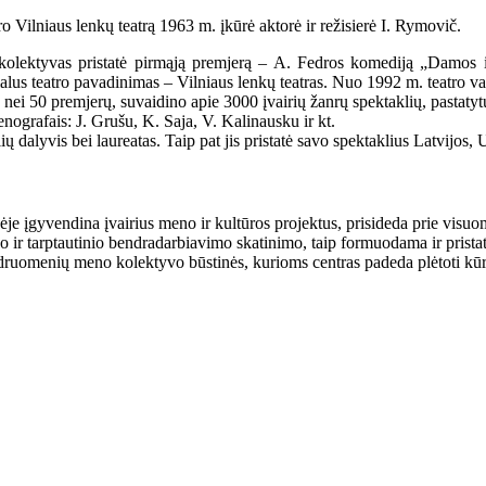
ro Vilniaus lenkų teatrą 1963 m. įkūrė aktorė ir režisierė I. Rymovič.
kolektyvas pristatė pirmąją premjerą – A. Fedros komediją „Damos ir
alus teatro pavadinimas – Vilniaus lenkų teatras. Nuo 1992 m. teatro vado
 nei 50 premjerų, suvaidino apie 3000 įvairių žanrų spektaklių, pastatytų
nografais: J. Grušu, K. Saja, V. Kalinausku ir kt.
ų dalyvis bei laureatas. Taip pat jis pristatė savo spektaklius Latvijos, U
nėje įgyvendina įvairius meno ir kultūros projektus, prisideda prie visu
go ir tarptautinio bendradarbiavimo skatinimo, taip formuodama ir prist
bendruomenių meno kolektyvo būstinės, kurioms centras padeda plėtoti kū