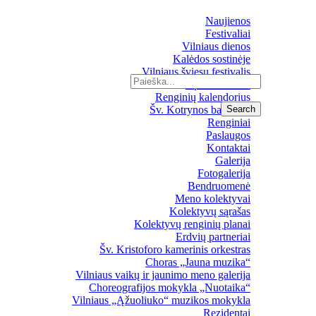
Naujienos
Festivaliai
Vilniaus dienos
Kalėdos sostinėje
Vilniaus šviesų festivalis
Upės festivalis
Renginių kalendorius
Šv. Kotrynos bažnyčia
Renginiai
Paslaugos
Kontaktai
Galerija
Fotogalerija
Bendruomenė
Meno kolektyvai
Kolektyvų sąrašas
Kolektyvų renginių planai
Erdvių partneriai
Šv. Kristoforo kamerinis orkestras
Choras „Jauna muzika“
Vilniaus vaikų ir jaunimo meno galerija
Choreografijos mokykla „Nuotaika“
Vilniaus „Ąžuoliuko“ muzikos mokykla
Rezidentai