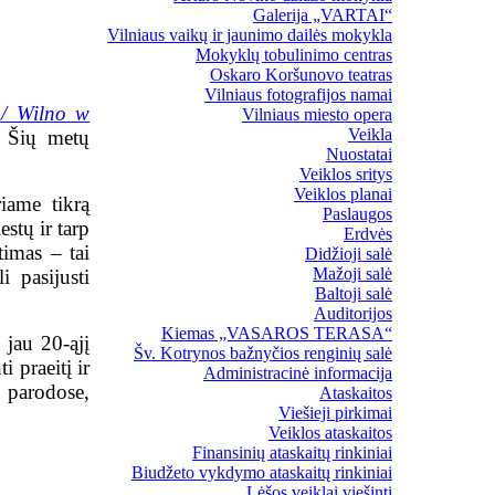
Galerija „VARTAI“
Vilniaus vaikų ir jaunimo dailės mokykla
Mokyklų tobulinimo centras
Oskaro Koršunovo teatras
Vilniaus fotografijos namai
 / Wilno w
Vilniaus miesto opera
Veikla
. Šių metų
Nuostatai
Veiklos sritys
Veiklos planai
iame tikrą
Paslaugos
stų ir tarp
Erdvės
timas – tai
Didžioji salė
Mažoji salė
 pasijusti
Baltoji salė
Auditorijos
Kiemas „VASAROS TERASA“
jau 20-ąjį
Šv. Kotrynos bažnyčios renginių salė
i praeitį ir
Administracinė informacija
 parodose,
Ataskaitos
Viešieji pirkimai
Veiklos ataskaitos
Finansinių ataskaitų rinkiniai
Biudžeto vykdymo ataskaitų rinkiniai
Lėšos veiklai viešinti