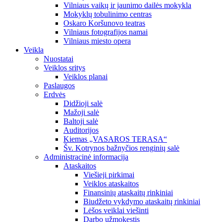
Vilniaus vaikų ir jaunimo dailės mokykla
Mokyklų tobulinimo centras
Oskaro Koršunovo teatras
Vilniaus fotografijos namai
Vilniaus miesto opera
Veikla
Nuostatai
Veiklos sritys
Veiklos planai
Paslaugos
Erdvės
Didžioji salė
Mažoji salė
Baltoji salė
Auditorijos
Kiemas „VASAROS TERASA“
Šv. Kotrynos bažnyčios renginių salė
Administracinė informacija
Ataskaitos
Viešieji pirkimai
Veiklos ataskaitos
Finansinių ataskaitų rinkiniai
Biudžeto vykdymo ataskaitų rinkiniai
Lėšos veiklai viešinti
Darbo užmokestis