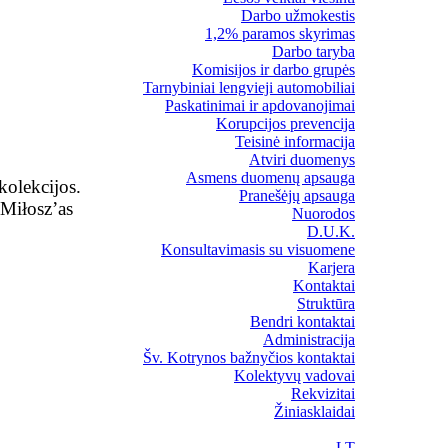
Darbo užmokestis
1,2% paramos skyrimas
Darbo taryba
Komisijos ir darbo grupės
Tarnybiniai lengvieji automobiliai
Paskatinimai ir apdovanojimai
Korupcijos prevencija
Teisinė informacija
Atviri duomenys
Asmens duomenų apsauga
kolekcijos.
Pranešėjų apsauga
 Miłosz’as
Nuorodos
D.U.K.
Konsultavimasis su visuomene
Karjera
Kontaktai
Struktūra
Bendri kontaktai
Administracija
Šv. Kotrynos bažnyčios kontaktai
Kolektyvų vadovai
Rekvizitai
Žiniasklaidai
LT