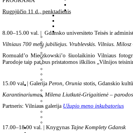
PROGRAMA
Rugpjūčio 11 d., penktadienis
8.00–15.00 val. | Gdansko universiteto Teisės ir administ
Vilniaus 700 metų jubiliejus. Vrublevskis. Vilnius. Milos
Romuald’o Mieczkowski’o šiuolaikinio Vilniaus fotograf
Parodoje taip pat bus pristatomos iškilios „Vilnijos teis
15.00 val. | Galerija
Peron
,
Orunia
stotis, Gdanskio kultū
Karantinariumas, Milena Liutkutė-Grigaitienė – parodo
Partneris: Vilniaus galerija
Užupio meno inkubatorius
17.00–18.00 val. | Knygynas
Tajne Komplety Gdansk