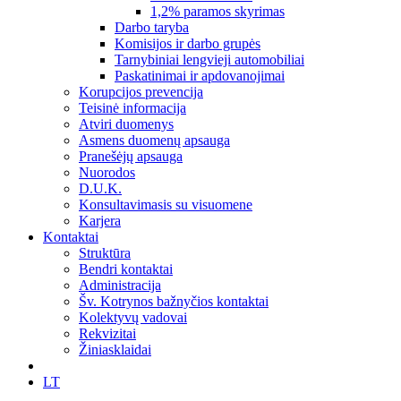
1,2% paramos skyrimas
Darbo taryba
Komisijos ir darbo grupės
Tarnybiniai lengvieji automobiliai
Paskatinimai ir apdovanojimai
Korupcijos prevencija
Teisinė informacija
Atviri duomenys
Asmens duomenų apsauga
Pranešėjų apsauga
Nuorodos
D.U.K.
Konsultavimasis su visuomene
Karjera
Kontaktai
Struktūra
Bendri kontaktai
Administracija
Šv. Kotrynos bažnyčios kontaktai
Kolektyvų vadovai
Rekvizitai
Žiniasklaidai
LT