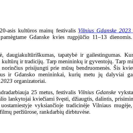
20-asis kultūros mainų festivalis
Vilnius Gdanske 2023
uvių pamėgtame Gdanske kvies rugpjūčio 11–13 dienomis
, daugiakultūriškumas, tapatybė ir gailestingumas. Kur
kultūrų ir tradicijų. Tarp menininkų ir gyventojų. Tarp mie
 norinčius prisijungti prie mūsų bendruomenės. Šis kvie
iaus ir Gdansko menininkai, kurių metu jų dalyviai gali
 2023
organizatoriai.
dradarbiauja 25 metus, festivalis
Vilnius Gdanske
vyksta 
o lankytojai kviečiami švęsti, džiaugtis, dalintis, prisimint
uostamiestyje vyksiančioje tradicinėje Vilniaus mugėje,
 filmų peržiūrose, rankdarbių dirbtuvėse.