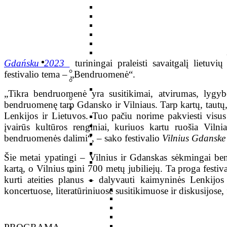
Gdańsku 2023
turiningai praleisti savaitgalį liet
festivalio tema – „Bendruomenė“.
„Tikra bendruomenė yra susitikimai, atvirumas, lygybė
bendruomenę tarp Gdansko ir Vilniaus. Tarp kartų, tautų, 
Lenkijos ir Lietuvos. Tuo pačiu norime pakviesti visus
įvairūs kultūros renginiai, kuriuos kartu ruošia Viln
bendruomenės dalimi“, – sako festivalio
Vilnius Gdanske
Šie metai ypatingi – Vilnius ir Gdanskas sėkmingai ben
kartą, o Vilnius mini 700 metų jubiliejų. Ta proga festivali
kurti ateities planus – dalyvauti kaimyninės Lenkijos 
koncertuose, literatūriniuose susitikimuose ir diskusijose,