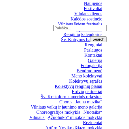
Naujienos
Festivaliai
Vilniaus dienos
Kalėdos sostinėje
Vilniaus šviesų festivalis
Upės festivalis
Renginių kalendorius
Šv. Kotrynos bažnyčia
Renginiai
Paslaugos
Kontaktai
Galerija
Fotogalerija
Bendruomenė
Meno kolektyvai
Kolektyvų sąrašas
Kolektyvų renginių planai
Erdvių partneriai
Šv. Kristoforo kamerinis orkestras
Choras „Jauna muzika“
Vilniaus vaikų ir jaunimo meno galerija
Choreografijos mokykla „Nuotaika“
Vilniaus „Ąžuoliuko“ muzikos mokykla
Rezidentai
Artūro Noviko džiazo mokykla