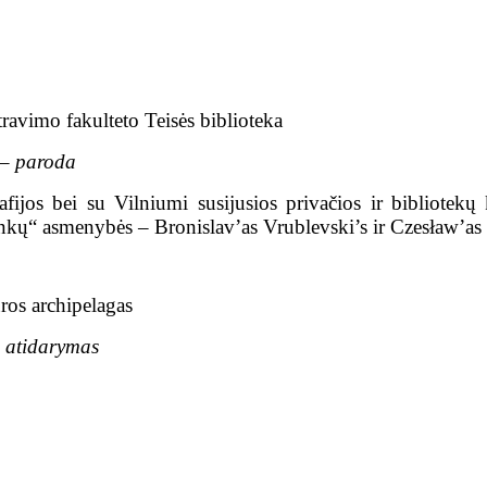
ravimo fakulteto Teisės biblioteka
z – paroda
ijos bei su Vilniumi susijusios privačios ir bibliotekų 
ininkų“ asmenybės – Bronislav’as Vrublevski’s ir Czesław’as
ros archipelagas
s atidarymas