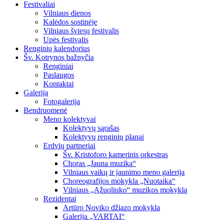
Festivaliai
Vilniaus dienos
Kalėdos sostinėje
Vilniaus šviesų festivalis
Upės festivalis
Renginių kalendorius
Šv. Kotrynos bažnyčia
Renginiai
Paslaugos
Kontaktai
Galerija
Fotogalerija
Bendruomenė
Meno kolektyvai
Kolektyvų sąrašas
Kolektyvų renginių planai
Erdvių partneriai
Šv. Kristoforo kamerinis orkestras
Choras „Jauna muzika“
Vilniaus vaikų ir jaunimo meno galerija
Choreografijos mokykla „Nuotaika“
Vilniaus „Ąžuoliuko“ muzikos mokykla
Rezidentai
Artūro Noviko džiazo mokykla
Galerija „VARTAI“