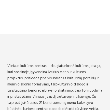
Vilniaus kultūros centras – daugiafunkcinė kultūros įstaiga,
kuri sostinėje įgyvendina įvairius meno ir kultūros
projektus, prisideda prie visuomenės kultūrinių poreikių ir
meninio skonio formavimo, tarpkultūrinio dialogo ir
tarptautinio bendradarbiavimo skatinimo, taip formuodama
ir pristatydama Vilniaus įvaizdį Lietuvoje ir užsienyje. Čia
taip pat įsikūrusios 21 bendruomenių meno kolektyvo
būstinės, kurioms centras padeda plėtoti kūrybinę veiklą.