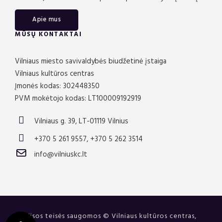
Apie mus
MŪSŲ KONTAKTAI
Vilniaus miesto savivaldybės biudžetinė įstaiga
Vilniaus kultūros centras
Įmonės kodas: 302448350
PVM mokėtojo kodas: LT100009192919
Vilniaus g. 39, LT-01119 Vilnius
+370 5 261 9557, +370 5 262 3514
info@vilniuskc.lt
Visos teisės saugomos © Vilniaus kultūros centras,