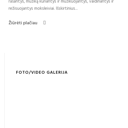
rašantys, muziką kuriantys ir muzikuojantys, vaidinantys ir
režisuojantys moksleiviai. Išskirtinius...
Žiūrėti plačiau
FOTO/VIDEO GALERIJA