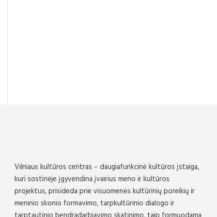
Vilniaus kultūros centras – daugiafunkcinė kultūros įstaiga,
kuri sostinėje įgyvendina įvairius meno ir kultūros
projektus, prisideda prie visuomenės kultūrinių poreikių ir
meninio skonio formavimo, tarpkultūrinio dialogo ir
tarptautinio bendradarbiavimo skatinimo, taip formuodama