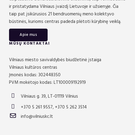
ir pristatydama Vilniaus įvaizdį Lietuvoje ir užsienyje. Čia
taip pat įsikūrusios 21 bendruomenių meno kolektyvo
būstinės, kurioms centras padeda plėtoti kūrybinę veiklą.
Apie mus
MŪSŲ KONTAKTAI
Vilniaus miesto savivaldybės biudžetinė įstaiga
Vilniaus kultūros centras
Įmonės kodas: 302448350
PVM mokėtojo kodas: LT100009192919
Vilniaus g. 39, LT-01119 Vilnius
+370 5 261 9557, +370 5 262 3514
info@vilniuskc.lt