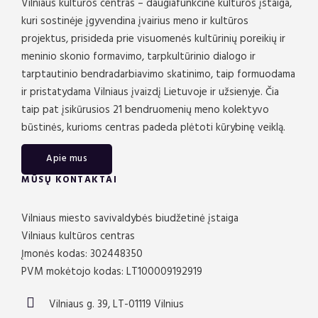
Vilniaus kultūros centras – daugiafunkcinė kultūros įstaiga,
kuri sostinėje įgyvendina įvairius meno ir kultūros
projektus, prisideda prie visuomenės kultūrinių poreikių ir
meninio skonio formavimo, tarpkultūrinio dialogo ir
tarptautinio bendradarbiavimo skatinimo, taip formuodama
ir pristatydama Vilniaus įvaizdį Lietuvoje ir užsienyje. Čia
taip pat įsikūrusios 21 bendruomenių meno kolektyvo
būstinės, kurioms centras padeda plėtoti kūrybinę veiklą.
Apie mus
MŪSŲ KONTAKTAI
Vilniaus miesto savivaldybės biudžetinė įstaiga
Vilniaus kultūros centras
Įmonės kodas: 302448350
PVM mokėtojo kodas: LT100009192919
Vilniaus g. 39, LT-01119 Vilnius