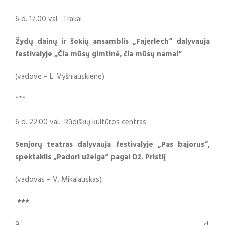
6 d. 17.00 val. Trakai
Žydų dainų ir šokių ansamblis „Fajerlech“ dalyvauja
festivalyje „Čia mūsų gimtinė, čia mūsų namai“
(vadovė – L. Vyšniauskienė)
***
6 d. 22.00 val. Rūdiškių kultūros centras
Senjorų teatras dalyvauja festivalyje „Pas bajorus“,
spektaklis „Padori užeiga“ pagal Dž.
Pristlį
(vadovas – V. Mikalauskas)
***