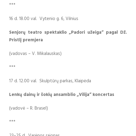
***
16 d. 18.00 val. Vytenio g. 6, Vilnius
Senjorų teatro spektaklio „Padori užeiga“ pagal Dž.
Pristlį premjera
(vadovas – V. Mikalauskas)
***
17 d. 12.00 val. Skulptūrų parkas, Klaipėda
Lenkų dainų ir šokių ansamblio „Vilija“ koncertas
(vadovė – R. Brasel)
***
23–25 d. Varėnos rajonas