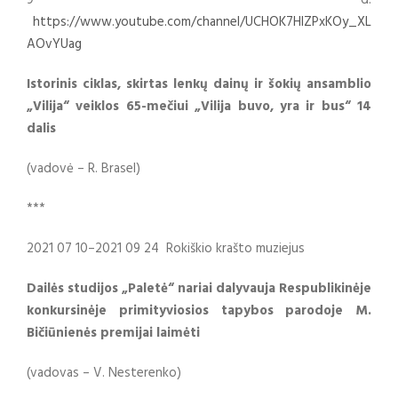
9 d.
https://www.youtube.com/channel/UCHOK7HlZPxKOy_XL
AOvYUag
Istorinis ciklas, skirtas lenkų dainų ir šokių ansamblio
„Vilija“ veiklos 65-mečiui „Vilija buvo, yra ir bus“ 14
dalis
(vadovė – R. Brasel)
***
2021 07 10–2021 09 24 Rokiškio krašto muziejus
Dailės studijos „Paletė“ nariai dalyvauja Respublikinėje
konkursinėje primityviosios tapybos parodoje M.
Bičiūnienės premijai laimėti
(vadovas – V. Nesterenko)