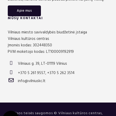
Apie mus
MŪSŲ KONTAKTAI
Vilniaus miesto savivaldybės biudžetinė įstaiga
Vilniaus kultūros centras
Įmonės kodas: 302448350
PVM mokėtojo kodas: LT100009192919
Vilniaus g. 39, LT-01119 Vilnius
+370 5 261 9557, +370 5 262 3514
info@vilniuskc.lt
Visos teisės saugomos © Vilniaus kultūros centras,