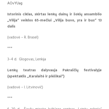
AOvYUag
Istorinis ciklas, skirtas lenkų dainų ir šokių ansamblio
„Vilija“ veiklos 65-mečiui „Vilija buvo, yra ir bus“ 13
dalis
(vadovė – R. Brasel)
***
3–4 d. Glogovas, Lenkija
Lenkų teatras dalyvauja Pakraščių festivalyje
(spektaklis ,,Karalaitė ir plėšikai“)
(vadovė – I. Litvinovič)
***