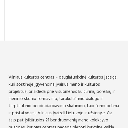
Vilniaus kultūros centras – daugiafunkcinė kultūros įstaiga,
kuri sostinėje įgyvendina įvairius meno ir kultūros
projektus, prisideda prie visuomenės kultūrinių poreikių ir
meninio skonio formavimo, tarpkultūrinio dialogo ir
tarptautinio bendradarbiavimo skatinimo, taip formuodama
ir pristatydama Vilniaus įvaizdį Lietuvoje ir užsienyje. Čia
taip pat įsikūrusios 21 bendruomenių meno kolektyvo
būstinės, kurioms centras padeda plėtoti kūrybinę veiklą.