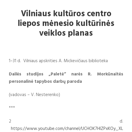
Vilniaus kultūros centro
liepos mėnesio kultūrinės
veiklos planas
1–31 d. Vilniaus apskrities A. Mickevičiaus biblioteka
Dailės studijos „Paletė“ narės R. Morkūnaitės
personalinė tapybos darbų paroda
(vadovas – V. Nesterenko)
***
2 d.
https://www.youtube.com/channel/UCHOK7HlZPxKOy_XL