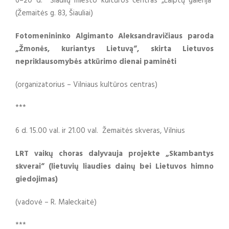
6–20 d. Šiaulių miesto kultūros centras „Laiptų galerija“
(Žemaitės g. 83, Šiauliai)
Fotomenininko Algimanto Aleksandravičiaus paroda
„Žmonės, kuriantys Lietuvą“, skirta Lietuvos
nepriklausomybės atkūrimo dienai paminėti
(organizatorius – Vilniaus kultūros centras)
***
6 d. 15.00 val. ir 21.00 val. Žemaitės skveras, Vilnius
LRT vaikų choras dalyvauja projekte „Skambantys
skverai“ (lietuvių liaudies dainų bei Lietuvos himno
giedojimas)
(vadovė – R. Maleckaitė)
***