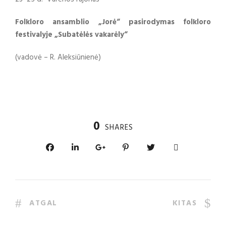
Folkloro ansamblio „Jorė“ pasirodymas folkloro
festivalyje „Subatėlės vakarėly“
(vadovė – R. Aleksiūnienė)
0
SHARES
ATGAL
KITAS