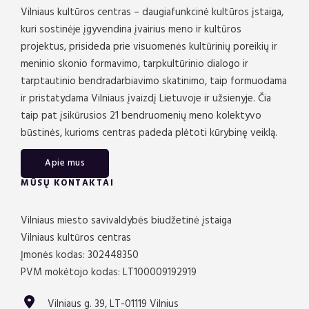
Vilniaus kultūros centras – daugiafunkcinė kultūros įstaiga,
kuri sostinėje įgyvendina įvairius meno ir kultūros
projektus, prisideda prie visuomenės kultūrinių poreikių ir
meninio skonio formavimo, tarpkultūrinio dialogo ir
tarptautinio bendradarbiavimo skatinimo, taip formuodama
ir pristatydama Vilniaus įvaizdį Lietuvoje ir užsienyje. Čia
taip pat įsikūrusios 21 bendruomenių meno kolektyvo
būstinės, kurioms centras padeda plėtoti kūrybinę veiklą.
Apie mus
MŪSŲ KONTAKTAI
Vilniaus miesto savivaldybės biudžetinė įstaiga
Vilniaus kultūros centras
Įmonės kodas: 302448350
PVM mokėtojo kodas: LT100009192919
Vilniaus g. 39, LT-01119 Vilnius