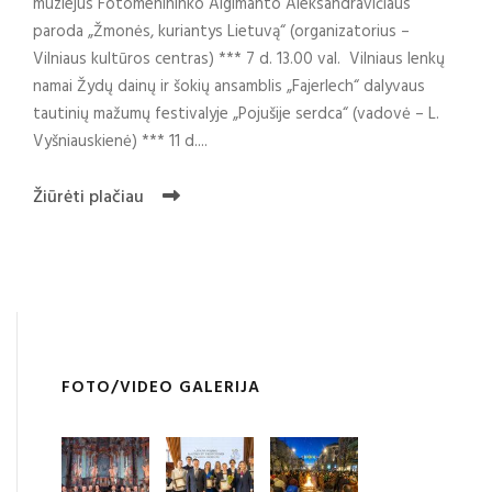
muziejus Fotomenininko Algimanto Aleksandravičiaus
paroda „Žmonės, kuriantys Lietuvą“ (organizatorius –
Vilniaus kultūros centras) *** 7 d. 13.00 val. Vilniaus lenkų
namai Žydų dainų ir šokių ansamblis „Fajerlech“ dalyvaus
tautinių mažumų festivalyje „Pojušije serdca“ (vadovė – L.
Vyšniauskienė) *** 11 d....
Žiūrėti plačiau
FOTO/VIDEO GALERIJA