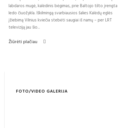
labdaros mugė, kalėdinis bėgimas, prie Baltojo tilto įrengta
ledo čiuožykla. Iškilmingą svarbiausios šalies Kalėdų eglės
įžiebimą Vilnius kviečia stebėti saugiai iš namų – per LRT
televiziją jau šio...
Žiūrėti plačiau
FOTO/VIDEO GALERIJA