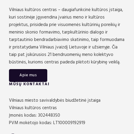
Vilniaus kultūros centras – daugiafunkcinė kultūros įstaiga,
kuri sostinėje įgyvendina įvairius meno ir kultūros
projektus, prisideda prie visuomenės kultūrinių poreikių ir
meninio skonio formavimo, tarpkultūrinio dialogo ir
tarptautinio bendradarbiavimo skatinimo, taip formuodama
ir pristatydama Vilniaus įvaizdį Lietuvoje ir užsienyje. Čia
taip pat įsikūrusios 21 bendruomenių meno kolektyvo
būstinės, kurioms centras padeda plėtoti kūrybinę veiklą.
Apie mus
MŪSŲ KONTAKTAI
Vilniaus miesto savivaldybės biudžetinė įstaiga
Vilniaus kultūros centras
Įmonės kodas: 302448350
PVM mokėtojo kodas: LT100009192919