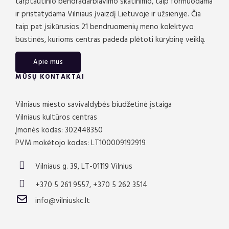
tarptautinio bendradarbiavimo skatinimo, taip formuodama
ir pristatydama Vilniaus įvaizdį Lietuvoje ir užsienyje. Čia
taip pat įsikūrusios 21 bendruomenių meno kolektyvo
būstinės, kurioms centras padeda plėtoti kūrybinę veiklą.
Apie mus
MŪSŲ KONTAKTAI
Vilniaus miesto savivaldybės biudžetinė įstaiga
Vilniaus kultūros centras
Įmonės kodas: 302448350
PVM mokėtojo kodas: LT100009192919
Vilniaus g. 39, LT-01119 Vilnius
+370 5 261 9557, +370 5 262 3514
info@vilniuskc.lt