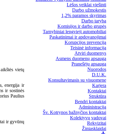
Lėšos veiklai viešinti
Darbo užmokestis
1,2% paramos skyrimas
Darbo taryba
Komisijos ir darbo grupės
Tarnybiniai lengvieji automobiliai
Paskatinimai ir apdovanojimai
Korupcijos prevencija
Teisinė informacija
Atviri duomenys
Asmens duomenų apsauga
Pranešėjų apsauga
Nuorodos
aikštės vietų
D.U.K.
Konsultavimasis su visuomene
, energija ir
Karjera
s ir sostinės
Kontaktai
torius Paulius
Struktūra
Bendri kontaktai
Administracija
Šv. Kotrynos bažnyčios kontaktai
Kolektyvų vadovai
tai ir gyvūnų
Rekvizitai
Žiniasklaidai