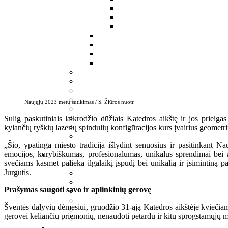
Naujųjų 2023 metų sutikimas / S. Žiūros nuotr.
Sulig paskutiniais laikrodžio dūžiais Katedros aikštę ir jos prieiga
kylančių ryškių lazerių spindulių konfigūracijos kurs įvairius geometri
„Šio, ypatinga miesto tradicija išlydint senuosius ir pasitinkant Na
emocijos, kūrybiškumas, profesionalumas, unikalūs sprendimai bei a
svečiams kasmet palieka ilgalaikį įspūdį bei unikalią ir įsimintiną pa
Jurgutis.
Prašymas saugoti savo ir aplinkinių gerovę
Šventės dalyvių dėmesiui, gruodžio 31-ąją Katedros aikštėje kviečiam
gerovei keliančių priemonių, nenaudoti petardų ir kitų sprogstamųjų 