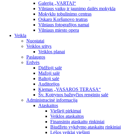
Galerija „VARTAI“
Vilniaus vaikų ir jaunimo dailės mokykla
Mokyklų tobulinimo centras
Oskaro Koršunovo teatras
Vilniaus fotografijos namai
Vilniaus miesto opera
Veikla
Nuostatai
Veiklos sritys
Veiklos planai
Paslaugos
Erdvės
Didžioji salė
Mažoji salė
Baltoji salė
Auditorijos
Kiemas „VASAROS TERASA“
Šv. Kotrynos bažnyčios renginių salė
Administracinė informacija
Ataskaitos
Viešieji pirkimai
Veiklos ataskaitos
Finansinių ataskaitų rinkiniai
Biudžeto vykdymo ataskaitų rinkiniai
Lėšos veiklai viešinti