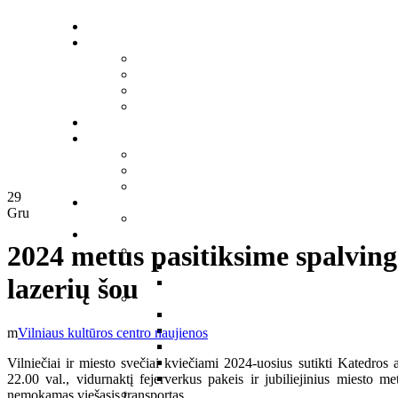
29
Gru
2024 metus pasitiksime spalvingo
lazerių šou
Vilniaus kultūros centro naujienos
Vilniečiai ir miesto svečiai kviečiami 2024-uosius sutikti Katedros 
22.00 val., vidurnaktį fejerverkus pakeis ir jubiliejinius miesto me
nemokamas viešasis transportas.