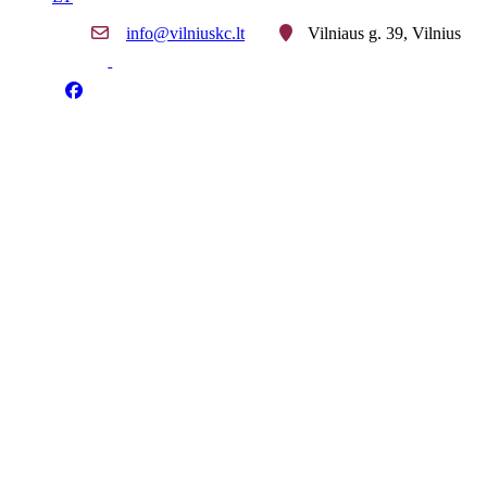
info@vilniuskc.lt
Vilniaus g. 39, Vilnius