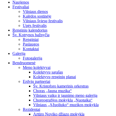
Naujienos
Festivaliai
Vilniaus dienos
Kalėdos sostinėje
Vilniaus šviesų festivalis
Upės festivalis
Renginių kalendorius
Šv. Kotrynos bažnyčia
Renginiai
Paslaugos
Kontaktai
Galerija
Fotogalerija
Bendruomenė
Meno kolektyvai
Kolektyvų sąrašas
Kolektyvų renginių planai
Erdvių partneriai
Šv. Kristoforo kamerinis orkestras
Choras „Jauna muzika“
Vilniaus vaikų ir jaunimo meno galerija
Choreografijos mokykla „Nuotaika“
Vilniaus „Ąžuoliuko“ muzikos mokykla
Rezidentai
Artūro Noviko džiazo mokykla