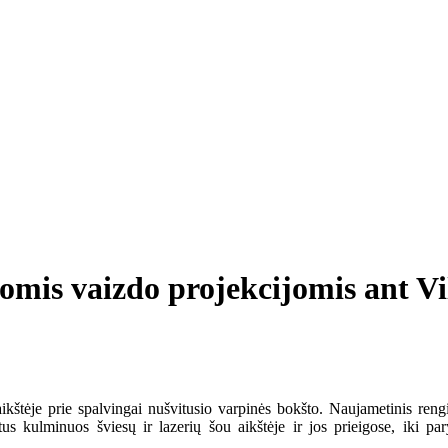
mis vaizdo projekcijomis ant Vil
aikštėje prie spalvingai nušvitusio varpinės bokšto. Naujametinis reng
tus kulminuos šviesų ir lazerių šou aikštėje ir jos prieigose, iki pa