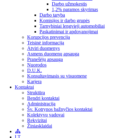
Darbo užmokestis
1,2% paramos skyrimas
Darbo taryba
Komisijos ir darbo grupės
Tarnybiniai lengvieji automobiliai
Paskatinimai ir apdovanojimai
Korupcijos prevencija
Teisinė informacija
Atviri duomenys
Asmens duomenų apsauga
Pranešėjų apsauga
Nuorodos
D.U.K.
Konsultavimasis su visuomene
Karjera
Kontaktai
Struktūra
Bendri kontaktai
Administracija
Šv. Kotrynos bažnyčios kontaktai
Kolektyvų vadovai
Rekvizitai
Žiniasklaidai
LT