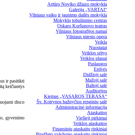
Artūro Noviko džiazo mokykla
Galerija „VARTAI“
Vilniaus vaikų ir jaunimo dailės mokykla
Mokyklų tobulinimo centras
Oskaro Koršunovo teatras
Vilniaus fotografijos namai
Vilniaus miesto opera
Veikla
Nuostatai
Veiklos sritys
Veiklos planai
Paslaugos
Erdvės
Didžioji salė
Mažoji salė
s ir pasitikti
Baltoji salė
tą keičiantys
Auditorijos
Kiemas „VASAROS TERASA“
Šv. Kotrynos bažnyčios renginių salė
ruojami disco
Administracinė informacija
Ataskaitos
iko, gyvenimo
Viešieji pirkimai
Veiklos ataskaitos
Finansinių ataskaitų rinkiniai
Biudžeto vykdymo ataskaitų rinkiniai