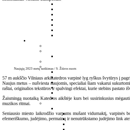
Naujųjų 2023 metų sutikimas / S. Žiūros nuotr.
57 m aukščio Vilniaus arkikatedros varpinė lyg ryškus švytūrys į pagrind
Naujus metus – nušviesta naujomis, specialiai šiam vakarui sukurtomis
raštai, originalios tekstūros ir spalvingi efektai, kurie stebins pastato 
Žaismingą nuotaiką Katedros aikštėje kurs bei susirinkusius mėgautis
muzikos ritmai.
Seniausio miesto laikrodžio varpams mušant vidurnaktį, varpinės bo
efemeriškumo, judėjimo, permainų ir nenutrūkstamo judėjimo link atei