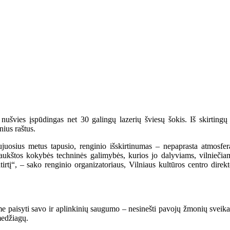
s nušvies įspūdingas net 30 galingų lazerių šviesų šokis. Iš skirtingų 
nius raštus.
ujuosius metus tapusio, renginio išskirtinumas – nepaprasta atmosfera
ukštos kokybės techninės galimybės, kurios jo dalyviams, vilniečiam
tirtį“, – sako renginio organizatoriaus, Vilniaus kultūros centro direk
e paisyti savo ir aplinkinių saugumo – nesinešti pavojų žmonių sveika
medžiagų.