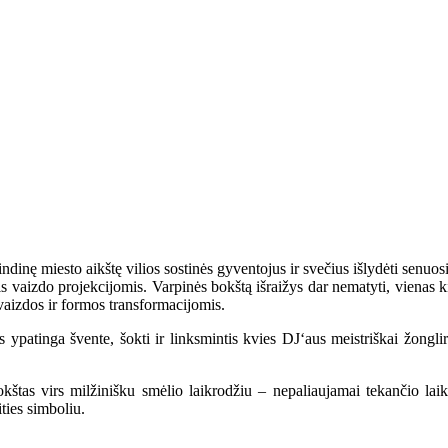
inę miesto aikštę vilios sostinės gyventojus ir svečius išlydėti senuosiu
 vaizdo projekcijomis. Varpinės bokštą išraižys dar nematyti, vienas ki
išvaizdos ir formos transformacijomis.
 ypatinga švente, šokti ir linksmintis kvies DJ‘aus meistriškai žongli
kštas virs milžinišku smėlio laikrodžiu – nepaliaujamai tekančio la
ties simboliu.