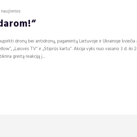
 naujienos
adarom!“
 nupirkti dronų bei antidronų, pagamintų Lietuvoje ir Ukrainoje kviečia 
ow“, „Laisvės TV“ ir „Stiprūs kartu“. Akcija vyks nuo vasario 3 d. iki 2
krina greitą reakciją į...