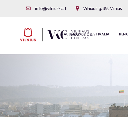
info@vilniuskc.lt
Vilniaus g. 39, Vilnius
NAUJIENOS
FESTIVALIAI
RENG