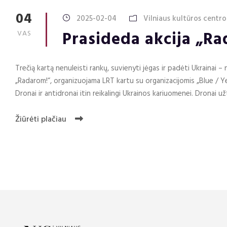
04
2025-02-04
Vilniaus kultūros centro
Prasideda akcija „R
VAS
Trečią kartą nenuleisti rankų, suvienyti jėgas ir padėti Ukrainai –
„Radarom!“, organizuojama LRT kartu su organizacijomis „Blue / Yell
Dronai ir antidronai itin reikalingi Ukrainos kariuomenei. Dronai užti
Žiūrėti plačiau