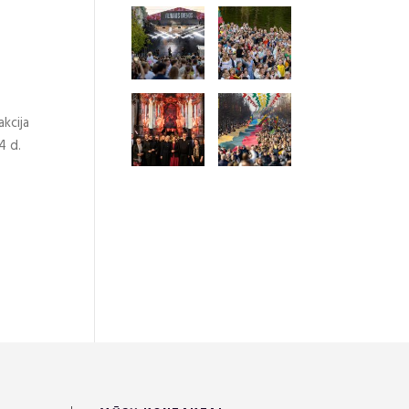
akcija
4 d.