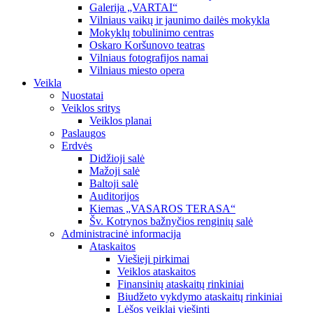
Galerija „VARTAI“
Vilniaus vaikų ir jaunimo dailės mokykla
Mokyklų tobulinimo centras
Oskaro Koršunovo teatras
Vilniaus fotografijos namai
Vilniaus miesto opera
Veikla
Nuostatai
Veiklos sritys
Veiklos planai
Paslaugos
Erdvės
Didžioji salė
Mažoji salė
Baltoji salė
Auditorijos
Kiemas „VASAROS TERASA“
Šv. Kotrynos bažnyčios renginių salė
Administracinė informacija
Ataskaitos
Viešieji pirkimai
Veiklos ataskaitos
Finansinių ataskaitų rinkiniai
Biudžeto vykdymo ataskaitų rinkiniai
Lėšos veiklai viešinti