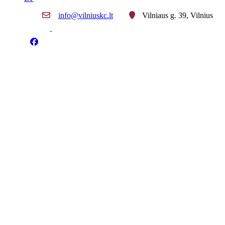
info@vilniuskc.lt
Vilniaus g. 39, Vilnius