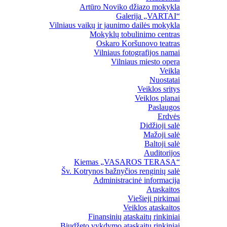
Artūro Noviko džiazo mokykla
Galerija „VARTAI“
Vilniaus vaikų ir jaunimo dailės mokykla
Mokyklų tobulinimo centras
Oskaro Koršunovo teatras
Vilniaus fotografijos namai
Vilniaus miesto opera
Veikla
Nuostatai
Veiklos sritys
Veiklos planai
Paslaugos
Erdvės
Didžioji salė
Mažoji salė
Baltoji salė
Auditorijos
Kiemas „VASAROS TERASA“
Šv. Kotrynos bažnyčios renginių salė
Administracinė informacija
Ataskaitos
Viešieji pirkimai
Veiklos ataskaitos
Finansinių ataskaitų rinkiniai
Biudžeto vykdymo ataskaitų rinkiniai