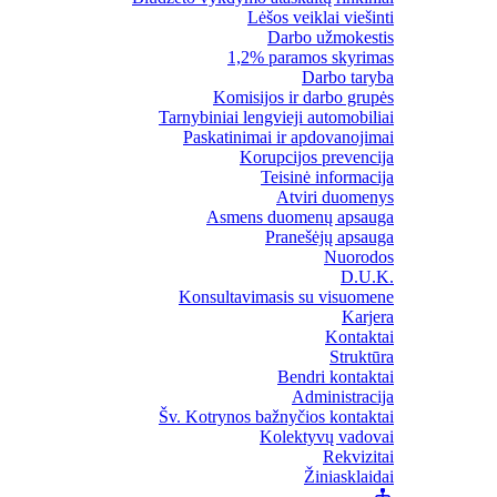
Lėšos veiklai viešinti
Darbo užmokestis
1,2% paramos skyrimas
Darbo taryba
Komisijos ir darbo grupės
Tarnybiniai lengvieji automobiliai
Paskatinimai ir apdovanojimai
Korupcijos prevencija
Teisinė informacija
Atviri duomenys
Asmens duomenų apsauga
Pranešėjų apsauga
Nuorodos
D.U.K.
Konsultavimasis su visuomene
Karjera
Kontaktai
Struktūra
Bendri kontaktai
Administracija
Šv. Kotrynos bažnyčios kontaktai
Kolektyvų vadovai
Rekvizitai
Žiniasklaidai