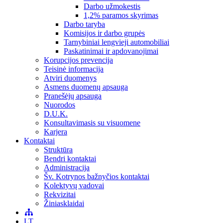
Darbo užmokestis
1,2% paramos skyrimas
Darbo taryba
Komisijos ir darbo grupės
Tarnybiniai lengvieji automobiliai
Paskatinimai ir apdovanojimai
Korupcijos prevencija
Teisinė informacija
Atviri duomenys
Asmens duomenų apsauga
Pranešėjų apsauga
Nuorodos
D.U.K.
Konsultavimasis su visuomene
Karjera
Kontaktai
Struktūra
Bendri kontaktai
Administracija
Šv. Kotrynos bažnyčios kontaktai
Kolektyvų vadovai
Rekvizitai
Žiniasklaidai
LT