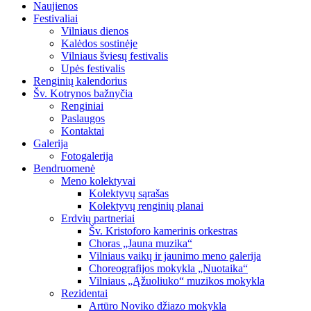
Naujienos
Festivaliai
Vilniaus dienos
Kalėdos sostinėje
Vilniaus šviesų festivalis
Upės festivalis
Renginių kalendorius
Šv. Kotrynos bažnyčia
Renginiai
Paslaugos
Kontaktai
Galerija
Fotogalerija
Bendruomenė
Meno kolektyvai
Kolektyvų sąrašas
Kolektyvų renginių planai
Erdvių partneriai
Šv. Kristoforo kamerinis orkestras
Choras „Jauna muzika“
Vilniaus vaikų ir jaunimo meno galerija
Choreografijos mokykla „Nuotaika“
Vilniaus „Ąžuoliuko“ muzikos mokykla
Rezidentai
Artūro Noviko džiazo mokykla