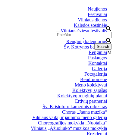
Naujienos
Festivaliai
Vilniaus dienos
Kalėdos sostinėje
Vilniaus šviesų festivalis
Upės festivalis
Renginių kalendorius
Šv. Kotrynos bažnyčia
Renginiai
Paslaugos
Kontaktai
Galerija
Fotogalerija
Bendruomenė
Meno kolektyvai
Kolektyvų sąrašas
Kolektyvų renginių planai
Erdvių partneriai
Šv. Kristoforo kamerinis orkestras
Choras „Jauna muzika“
Vilniaus vaikų ir jaunimo meno galerija
Choreografijos mokykla „Nuotaika“
Vilniaus „Ąžuoliuko“ muzikos mokykla
Rezidentai