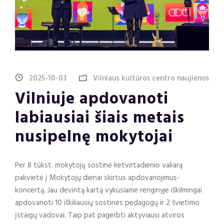
2025-10-03
Vilniaus kultūros centro naujienos
Vilniuje apdovanoti
labiausiai šiais metais
nusipelnę mokytojai
Per 8 tūkst. mokytojų sostinė ketvirtadienio vakarą
pakvietė į Mokytojų dienai skirtus apdovanojimus-
koncertą. Jau devintą kartą vykusiame renginyje iškilmingai
apdovanoti 10 iškiliausių sostinės pedagogų ir 2 švietimo
įstaigų vadovai. Taip pat pagerbti aktyviausi atviros