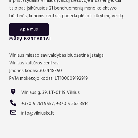
ir pristatydama Vilniaus įvaizdį Lietuvoje ir užsienyje. Čia
taip pat įsikūrusios 21 bendruomenių meno kolektyvo
būstinės, kurioms centras padeda plėtoti kūrybinę veiklą.
Apie mus
MŪSŲ KONTAKTAI
Vilniaus miesto savivaldybės biudžetinė įstaiga
Vilniaus kultūros centras
Įmonės kodas: 302448350
PVM mokėtojo kodas: LT100009192919
Vilniaus g. 39, LT-01119 Vilnius
+370 5 261 9557, +370 5 262 3514
info@vilniuskc.lt