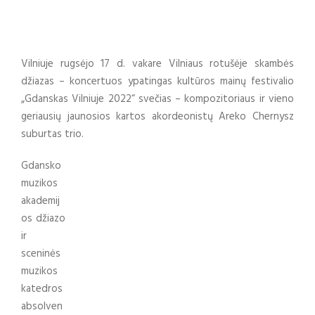
Vilniuje rugsėjo 17 d. vakare Vilniaus rotušėje skambės
džiazas – koncertuos ypatingas kultūros mainų festivalio
„Gdanskas Vilniuje 2022“ svečias – kompozitoriaus ir vieno
geriausių jaunosios kartos akordeonistų Areko Chernysz
suburtas trio.
Gdansko
muzikos
akademij
os džiazo
ir
sceninės
muzikos
katedros
absolven