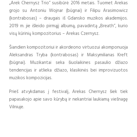
„Arek Chernysz Trio“ susibūrė 2016 metais. Tuomet Arekas
grojo su Antoniu Wojnar (būgnai) ir Filipu Arasimowicz
(kontrabosas) – draugais iš Gdansko muzikos akademijos.
2019 m. jie išleido pirmąjį albumą, pavadintą „Breath“, kurio
visų kūrinių kompozitorius – Arekas Czernysz.
Šiandien kompozitoriui ir akordeono virtuozui akomponuoja
Aleksandras Tryba (kontrabosas) ir Maksymilianas Kreft
(būgnai). Muzikantai seka šiuolaikines pasaulio džiazo
tendencijas ir atlieka džiazo, klasikinės bei improvizuotos
muzikos kompozicijas.
Prieš atvykdamas į festivalį, Arekas Chernysz šiek tiek
papasakojo apie savo kūrybą ir nekantriai laukiamą viešnagę
Vilniuje.