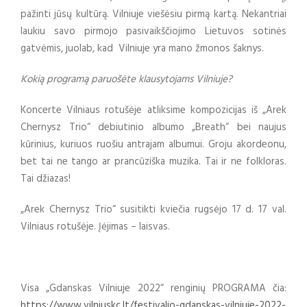
pažinti jūsų kultūrą. Vilniuje viešėsiu pirmą kartą. Nekantriai
laukiu savo pirmojo pasivaikščiojimo Lietuvos sotinės
gatvėmis, juolab, kad Vilniuje yra mano žmonos šaknys.
Kokią programą paruošėte klausytojams Vilniuje?
Koncerte Vilniaus rotušėje atliksime kompozicijas iš „Arek
Chernysz Trio“ debiutinio albumo „Breath“ bei naujus
kūrinius, kuriuos ruošiu antrajam albumui. Groju akordeonu,
bet tai ne tango ar prancūziška muzika. Tai ir ne folkloras.
Tai džiazas!
„Arek Chernysz Trio“ susitikti kviečia rugsėjo 17 d. 17 val.
Vilniaus rotušėje. Įėjimas – laisvas.
Visa „Gdanskas Vilniuje 2022“ renginių PROGRAMA čia:
https://www.vilniuskc.lt/festivalio-gdanskas-vilniuje-2022-