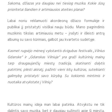
Sakoma, džiazas yra daugiau nei tiesiog muzika. Kokie Jūsų
prioritetai šiandien ir artimiausios ateities planai?
Labai noriu reklamuoti akordeoną džiazo formulėje ir
publikai jį pristatyti visiškai nauju būdu. Mano pagrindinis
muzikinis tikslas artimiausiu metu – įrašyti ir išleisti antrą
albumą su savo kūriniais, galbūt jau kvarteto sudėtyje.
Kasmet rugsėjo mėnesį vykstantis dvigubas festivalis „Vilnius
Gdanske“ ir „Gdanskas Vilniuje“ yra graži kultūrinių mainų
tarp draugaujančių miestų tradicija, skatinanti dalytis
patirtimi, plėsti akiratį, pažinti vieni kitų kultūras, suteikianti
galimybę pristatyti savo kūrybą. Su kokiomis mintimis ir
nuotaika atvykstate į Vilnių?
Kultūros mainų idėja man labai patinka. Atvykstu ne tik
dalintis savo muzika, bet ir daugiau sužinoti apie šį miestą,