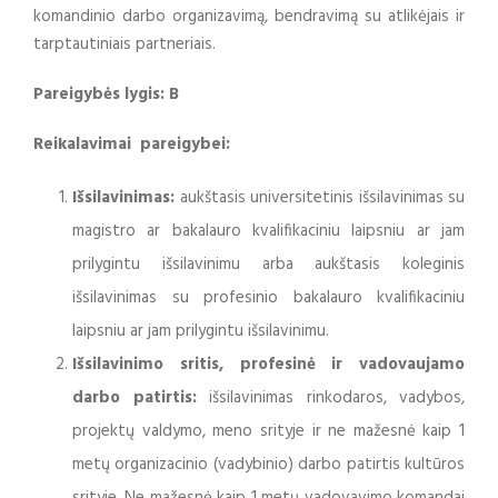
komandinio darbo organizavimą, bendravimą su atlikėjais ir
tarptautiniais partneriais.
Pareigybės lygis: B
Reikalavimai pareigybei:
Išsilavinimas:
aukštasis universitetinis išsilavinimas su
magistro ar bakalauro kvalifikaciniu laipsniu ar jam
prilygintu išsilavinimu arba aukštasis koleginis
išsilavinimas su profesinio bakalauro kvalifikaciniu
laipsniu ar jam prilygintu išsilavinimu.
Išsilavinimo sritis, profesinė ir vadovaujamo
darbo patirtis:
išsilavinimas rinkodaros, vadybos,
projektų valdymo, meno srityje ir ne mažesnė kaip 1
metų organizacinio (vadybinio) darbo patirtis kultūros