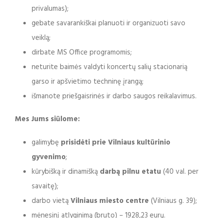
privalumas);
gebate savarankiškai planuoti ir organizuoti savo
veiklą;
dirbate MS Office programomis;
neturite baimės valdyti koncertų salių stacionarią
garso ir apšvietimo techninę įrangą;
išmanote priešgaisrinės ir darbo saugos reikalavimus.
Mes Jums siūlome:
galimybę
prisidėti prie Vilniaus kultūrinio
gyvenimo
;
kūrybišką ir dinamišką
darb
ą pilnu etatu
(40 val. per
savaitę);
darbo vietą
Vilniaus miesto centre
(Vilniaus g. 39);
mėnesinį atlyginimą (bruto) – 1928,23 eurų.