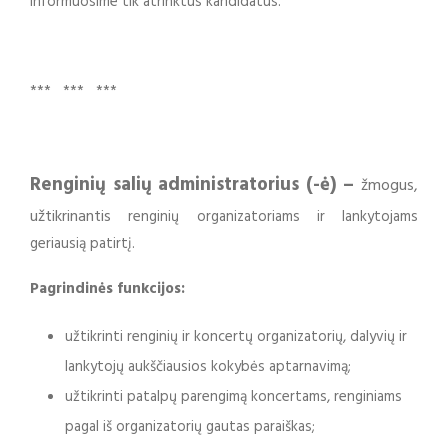
Informuosime tik atrinktus kandidatus.
*** *** ***
Renginių salių administratorius (-ė
) –
žmogus,
užtikrinantis
renginių organizatoriams ir lankytojams
geriausią patirtį.
Pagrindinės funkcijos:
užtikrinti renginių ir koncertų organizatorių, dalyvių ir
lankytojų aukščiausios kokybės aptarnavimą;
užtikrinti patalpų parengimą koncertams, renginiams
pagal iš organizatorių gautas paraiškas;