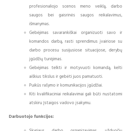
profesionaliojo scenos meno veiklą, darbo
saugos bei gaisrinės saugos reikalavimus,
išmanymas.
Gebėjimas savarankiškai organizuoti savo ir
komandos darbą, rasti sprendimus įvairiose su
darbo procesu susijusiose situacijose, derybų
įgūdžių turėjimas.
Gebėjimas telkti ir motyvuoti komandą, kelti
aiškius tikslus ir gebėti juos pamatuoti.
Puikūs rašymo ir komunikacijos įgūdžiai.
Kiti kvalifikaciniai reikalavimai gali būti nustatomi
atskiru Įstaigos vadovo įsakymu.
Darbuotojo funkcijos:
Skyriaus darbo organizavimas, užduočių