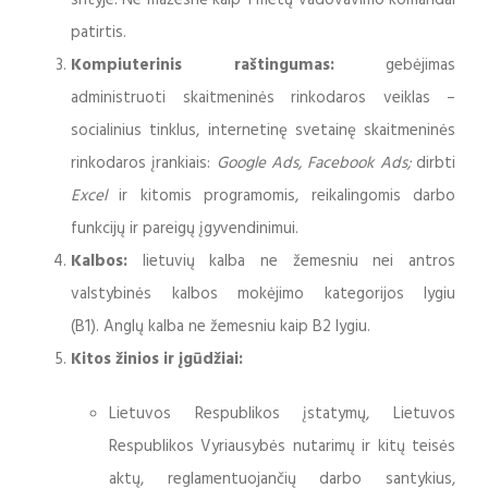
srityje. Ne mažesnė kaip 1 metų vadovavimo komandai
patirtis.
Kompiuterinis raštingumas:
gebėjimas
administruoti skaitmeninės rinkodaros veiklas –
socialinius tinklus, internetinę svetainę skaitmeninės
rinkodaros įrankiais:
Google Ads, Facebook Ads;
dirbti
Excel
ir kitomis programomis, reikalingomis darbo
funkcijų ir pareigų įgyvendinimui.
Kalbos:
lietuvių kalba ne žemesniu nei antros
valstybinės kalbos mokėjimo kategorijos lygiu
(B1). Anglų kalba ne žemesniu kaip B2 lygiu.
Kitos žinios ir įgūdžiai:
Lietuvos Respublikos įstatymų, Lietuvos
Respublikos Vyriausybės nutarimų ir kitų teisės
aktų, reglamentuojančių darbo santykius,