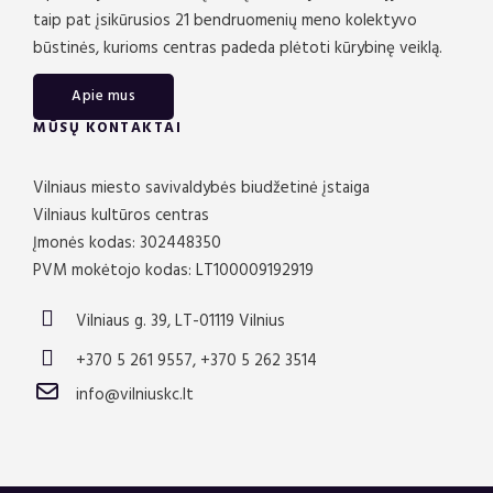
taip pat įsikūrusios 21 bendruomenių meno kolektyvo
būstinės, kurioms centras padeda plėtoti kūrybinę veiklą.
Apie mus
MŪSŲ KONTAKTAI
Vilniaus miesto savivaldybės biudžetinė įstaiga
Vilniaus kultūros centras
Įmonės kodas: 302448350
PVM mokėtojo kodas: LT100009192919
Vilniaus g. 39, LT-01119 Vilnius
+370 5 261 9557, +370 5 262 3514
info@vilniuskc.lt