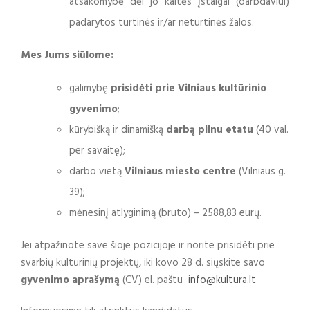
atsakomybė dėl jo kaltės Įstaigai (darbdaviui)
padarytos turtinės ir/ar neturtinės žalos.
Mes Jums siūlome:
galimybę
prisidėti prie Vilniaus kultūrinio
gyvenimo
;
kūrybišką ir dinamišką
darb
ą pilnu etatu
(40 val.
per savaitę);
darbo vietą
Vilniaus miesto centre
(Vilniaus g.
39);
mėnesinį atlyginimą (bruto) – 2588,83 eurų.
Jei atpažinote save šioje pozicijoje ir norite prisidėti prie
svarbių kultūrinių projektų, iki kovo 28 d. siųskite savo
gyvenimo aprašymą
(CV) el. paštu
info@kultura.lt