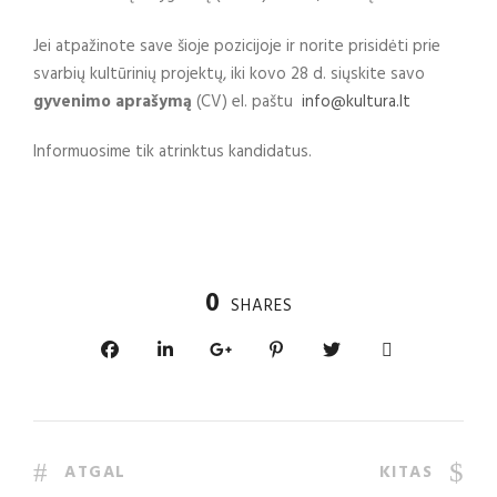
Jei atpažinote save šioje pozicijoje ir norite prisidėti prie
svarbių kultūrinių projektų, iki kovo 28 d. siųskite savo
gyvenimo aprašymą
(CV) el. paštu
info@kultura.lt
Informuosime tik atrinktus kandidatus.
0
SHARES
ATGAL
KITAS