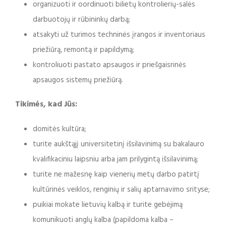
organizuoti ir oordinuoti bilietų kontrolierių-salės
darbuotojų ir rūbininkų darbą;
atsakyti už turimos techninės įrangos ir inventoriaus
priežiūrą, remontą ir papildymą;
kontroliuoti pastato apsaugos ir priešgaisrinės
apsaugos sistemų priežiūrą.
Tikimės, kad Jūs:
domitės kultūra;
turite aukštąjį universitetinį išsilavinimą su bakalauro
kvalifikaciniu laipsniu arba jam prilygintą išsilavinimą;
turite ne mažesnę kaip vienerių metų darbo patirtį
kultūrinės veiklos, renginių ir salių aptarnavimo srityse;
puikiai mokate lietuvių kalbą ir turite gebėjimą
komunikuoti anglų kalba (papildoma kalba –