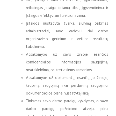
Kitų Įstaigos vadovo užduočių įgyvendinimas,
reikalingas įstaigai keliamų tikslų įgyvendinimui ir
Įstaigos efektyviam funkcionavimui.
Įstaigos nustatyta tvarka, siūlymų teikimas
administracijai, savo vadovui dėl darbo
organizavimo gerinimo ir veiklos rezultatų
tobulinimo.
Atsakomybė už savo žinioje esančios
konfidencialios informacijos saugojimą,
neatskleidimą jos tretiesiems asmenims.
Atsakomybė už dokumentų, esančių jo žinioje,
kaupimą, saugojimą ir/ar perdavimą saugojimui
dokumentacijos plane nustatytą laiką.
Tinkamas savo darbo pareigų vykdymas, o savo
darbo pareigų pažeidimo atveju, pilna